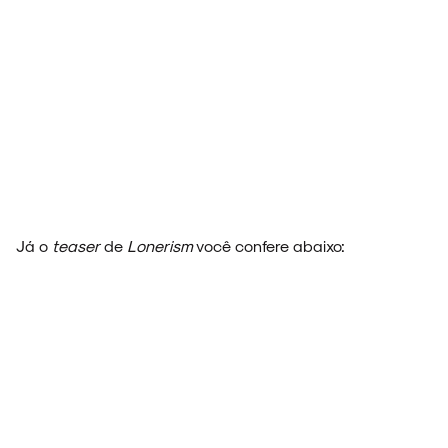
NOVIDADES
NOIZE RECORD CLUB
SOBRE
Já o
teaser
de
Lonerism
você confere abaixo: