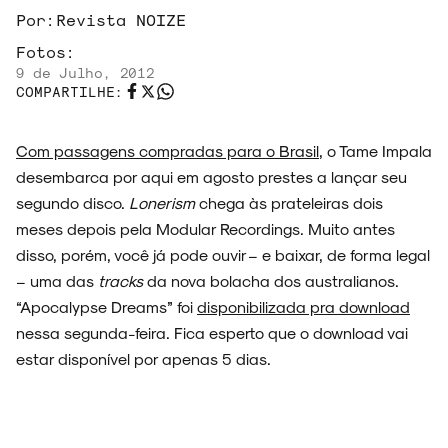
ARQUIVO
Por:
Revista NOIZE
Fotos:
9 de Julho, 2012
COMPARTILHE:
ENTREVISTAS
Com passagens compradas para o Brasil
, o Tame Impala
desembarca por aqui em agosto prestes a lançar seu
segundo disco.
Lonerism
chega às prateleiras dois
meses depois pela Modular Recordings. Muito antes
ESPECIAIS
disso, porém, você já pode ouvir – e baixar, de forma legal
– uma das
tracks
da nova bolacha dos australianos.
“Apocalypse Dreams” foi
disponibilizada pra download
nessa segunda-feira. Fica esperto que o download vai
FAIXA A FAIXA
estar disponível por apenas 5 dias.