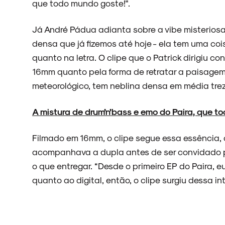
que todo mundo goste!".
Já André Pádua adianta sobre a vibe misteriosa
densa que já fizemos até hoje - ela tem uma co
quanto na letra. O clipe que o Patrick dirigiu co
16mm quanto pela forma de retratar a paisagem
meteorológico, tem neblina densa em média treze
A mistura de drum’n’bass e emo do Paira, que t
Filmado em 16mm, o clipe segue essa essência, c
acompanhava a dupla antes de ser convidado pa
o que entregar. “Desde o primeiro EP do Paira, 
quanto ao digital, então, o clipe surgiu dessa int