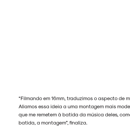
NOVIDADES
NOIZE RECORD CLUB
SOBRE
“Filmando em 16mm, traduzimos o aspecto de mi
Aliamos essa ideia a uma montagem mais moderna
que me remetem à batida da música deles, como 
batida, a montagem”, finaliza.