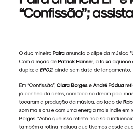
“Confissão”; assist
O duo mineiro
Paira
anuncia o clipe da música “
Com direção de
Patrick Hanser
, a faixa aquece
dupla: o
EP02
, ainda sem data de lançamento.
Em “Confissão”,
Clara Borges
e
André Pádua
ref
já conhecida deles, com foco no dream pop, ma
tocaram a produção da música, ao lado de
Robe
som mais cru e com uma energia mais indie em r
Borges. "Acho que isso reflete não só a influên
também a rotina maluca que tivemos desde qu