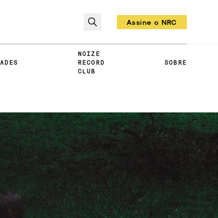
Assine o NRC
Todo mês um vinil!
NOIZE
DADES
RECORD
SOBRE
CLUB