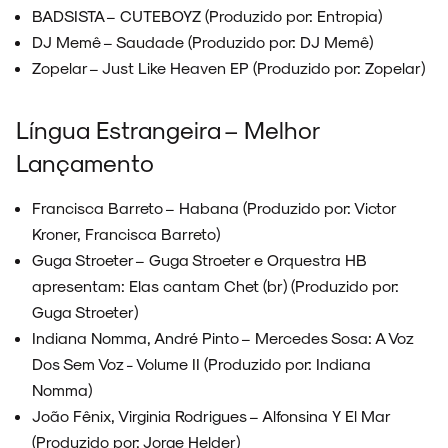
BADSISTA – CUTEBOYZ (Produzido por: Entropia)
DJ Memê – Saudade (Produzido por: DJ Memê)
NOVIDADES
Zopelar – Just Like Heaven EP (Produzido por: Zopelar)
Língua Estrangeira – Melhor
Lançamento
NOIZE RECORD CLUB
Francisca Barreto – Habana (Produzido por: Victor
Kroner, Francisca Barreto)
Guga Stroeter – Guga Stroeter e Orquestra HB
SOBRE
apresentam: Elas cantam Chet (br) (Produzido por:
Guga Stroeter)
Indiana Nomma, André Pinto – Mercedes Sosa: A Voz
Dos Sem Voz - Volume II (Produzido por: Indiana
Nomma)
João Fênix, Virginia Rodrigues – Alfonsina Y El Mar
(Produzido por: Jorge Helder)