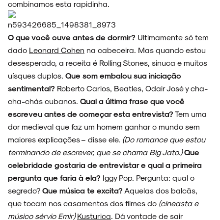
combinamos esta rapidinha.
O que você ouve antes de dormir?
Ultimamente só tem
dado
Leonard Cohen
na cabeceira. Mas quando estou
desesperado, a receita é Rolling Stones, sinuca e muitos
uísques duplos.
Que som embalou sua iniciação
sentimental?
Roberto Carlos, Beatles, Odair José y cha-
cha-chás cubanos.
Qual a última frase que você
escreveu antes de começar esta entrevista?
Tem uma
dor medieval que faz um homem ganhar o mundo sem
maiores explicações – disse ele.
(Do romance que estou
terminando de escrever, que se chama Big Jato.)
Que
celebridade gostaria de entrevistar e qual a primeira
pergunta que faria à ela?
Iggy Pop. Pergunta: qual o
segredo?
Que música te excita?
Aquelas dos balcãs,
que tocam nos casamentos dos filmes do
(cineasta e
músico sérvio Emir)
Kusturica
. Dá vontade de sair