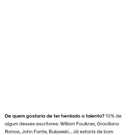
ARQUIVO
ENTREVISTAS
ESPECIAIS
FAIXA A FAIXA
De quem gostaria de ter herdado o talento?
10% de
algum desses escritores: William Faulkner, Graciliano
Ramos, John Fante, Bukowski... Já estaria de bom