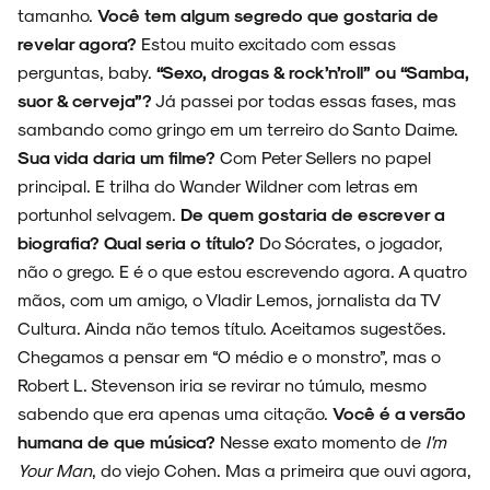
tamanho.
Você tem algum segredo que gostaria de
NOVIDADES
revelar agora?
Estou muito excitado com essas
perguntas, baby.
“Sexo, drogas & rock’n’roll” ou “Samba,
suor & cerveja”?
Já passei por todas essas fases, mas
sambando como gringo em um terreiro do Santo Daime.
Sua vida daria um filme?
Com Peter Sellers no papel
NOIZE RECORD CLUB
principal. E trilha do Wander Wildner com letras em
portunhol selvagem.
De quem gostaria de escrever a
biografia? Qual seria o título?
Do Sócrates, o jogador,
não o grego. E é o que estou escrevendo agora. A quatro
SOBRE
mãos, com um amigo, o Vladir Lemos, jornalista da TV
Cultura. Ainda não temos título. Aceitamos sugestões.
Chegamos a pensar em “O médio e o monstro”, mas o
Robert L. Stevenson iria se revirar no túmulo, mesmo
sabendo que era apenas uma citação.
Você é a versão
humana de que música?
Nesse exato momento de
I'm
Your Man
, do viejo Cohen. Mas a primeira que ouvi agora,