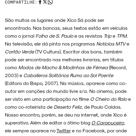
COMPARTILHE:
São muitos os lugares onde Xico Sá pode ser
encontrado. Nas bancas, seus textos estão em veículos
como o jornal
Folha de S. Paulo
e as revistas
Trip
e
TPM
.
Na televisão, ele dá pinta nos programas
Notícias MTV
e
Cartão Verde
(TV Cultura). Escritor dos bons, também
pode ser encontrado nas melhores livrarias, em títulos
como
Modos de Macho & Modinhas de Fêmea
(Record,
2003) e
Caballeros Solitários Rumo ao Sol Poente
(Editora do Bispo, 2007). Na música, aparece como co-
autor em canções do mundo livre s/a. No cinema, pode
ser visto em uma participação no filme
O Cheiro do Ralo
e
como co-roteirista de
Deserto Feliz
, de Paulo Caldas.
Nosso encontro, porém, se deu na internet, onde Xico é
superativo. Além de editar o ótimo blog
O Carapuceiro
,
ele sempre aparece no
Twitter
e no Facebook, por onde