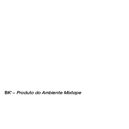
ENTREVISTAS
ESPECIAIS
FAIXA A FAIXA
BK’ –
Produto do Ambiente Mixtape
NOVIDADES