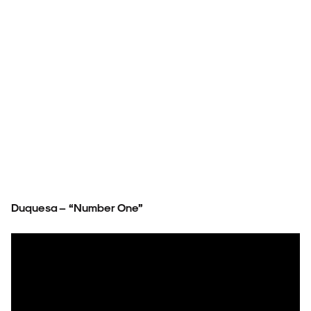
NOIZE RECORD CLUB
SOBRE
Duquesa – “Number One”