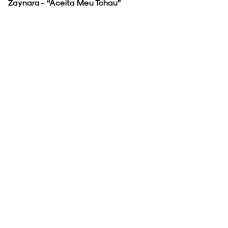
Zaynara - “Aceita Meu Tchau”
Zeca Veloso – “Salvador”