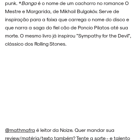
punk. *
Banga
é o nome de um cachorro no romance O
Mestre e Margarida, de Mikhail Bulgakóv. Serve de
inspiração para a faixa que carrega o nome do disco e
ESPECIAIS
que narra a saga do fiel cão de Poncio Pilatos até sua
morte. O mesmo livro já inspirou "Sympathy for the Devil",
clássico dos Rolling Stones.
FAIXA A FAIXA
NOVIDADES
NOIZE RECORD CLUB
@mathmafra
é leitor da Noize. Quer mandar sua
review/matéria/texto também? Tente a sorte - e talento