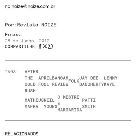
no noize@noize.com.br
SOBRE
Por:
Revista NOIZE
Fotos:
28 de Junho, 2012
COMPARTILHE:
TAGS:
AFTER
THE
APRIL
BANGAM
JAY DEE
LENNY
FOLK
GOLD
FOOL
REVIEW
DAUGHERTY
KAYE
RUSH
O MESTRE
MATHEUS
NEIL
PATTI
E
MAFRA
YOUNG
SMITH
MARGARIDA
RELACIONADOS