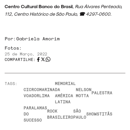
Centro Cultural Banco do Brasil
,
Rua Álvares Penteado,
112, Centro Histórico de São Paulo,
☎
4297-0600.
Por:
Gabriela Amorim
Fotos:
25 de Março, 2022
COMPARTILHE:
TAGS:
MEMORIAL
CICRCO
MARINA
DA
NELSON
PALESTRA
VOADOR
LIMA
AMÉRICA
MOTTA
LATINA
PARALAMAS
ROCK
SÃO
DO
SHOWS
TITÃS
BRASILEIRO
PAULO
SUCESSO