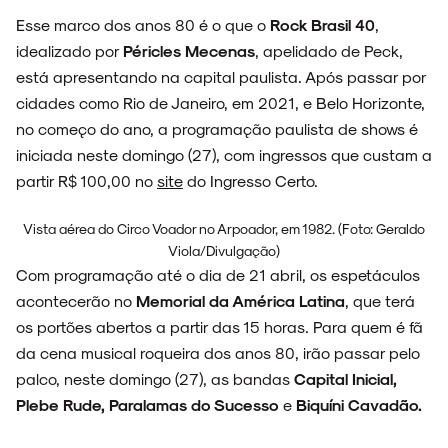
Esse marco dos anos 80 é o que o
Rock Brasil 40
,
idealizado por
Péricles Mecenas
, apelidado de Peck,
está apresentando na capital paulista. Após passar por
ESPECIAIS
cidades como Rio de Janeiro, em 2021, e Belo Horizonte,
no começo do ano, a programação paulista de shows é
iniciada neste domingo (27), com ingressos que custam a
partir R$ 100,00 no
site
do Ingresso Certo.
FAIXA A FAIXA
Vista aérea do Circo Voador no Arpoador, em 1982. (Foto: Geraldo
Viola/Divulgação)
Com programação até o dia de 21 abril, os espetáculos
acontecerão no
Memorial da América Latina
, que terá
NOVIDADES
os portões abertos a partir das 15 horas. Para quem é fã
da cena musical roqueira dos anos 80, irão passar pelo
palco, neste domingo (27), as bandas
Capital Inicial,
Plebe Rude,
Paralamas do Sucesso
e
Biquíni Cavadão.
NOIZE RECORD CLUB