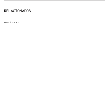
RELACIONADOS
NOTÍCIAS
Rock Brasil 40: festival reúne shows de Titãs,
Frejat e Marina Lima em São Paulo
25 de Março, 2022
LEIA MAIS
EM
NOTÍCIAS
VINIL
15 sebos em São Paulo para comprar discos de
vinil
6 de Agosto, 2026