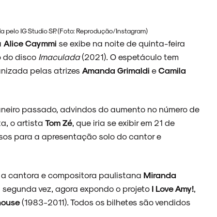
 pelo IG Studio SP. (Foto: Reprodução/Instagram)
a
Alice Caymmi
se exibe na noite de quinta-feira
io do disco
Imaculada
(2021). O espetáculo tem
ganizada pelas atrizes
Amanda Grimaldi
e
Camila
aneiro passado, advindos do aumento no número de
a, o artista
Tom Zé
, que iria se exibir em 21 de
ressos para a apresentação solo do cantor e
 a cantora e compositora paulistana
Miranda
a segunda vez, agora expondo o projeto
I Love Amy!
,
house
(1983-2011). Todos os bilhetes são vendidos