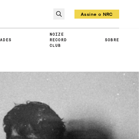
Assine o NRC
Todo mês um vinil!
NOIZE
DADES
RECORD
SOBRE
CLUB