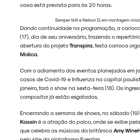
casa está prevista para às 20 horas.
Semper Volt e Nelson D, em montagem criada
ARQUIVO
Dando continuidade na programação, a carioc
(17), dia de seu aniversário, trazendo o repertór
abertura do projeto
Transpira
, festa carioca or
Molica
.
ENTREVISTAS
Com o adiamento dos eventos planejados em j
casos de Covid-19 e Influenza na capital paulist
janeiro, fará o show na sexta-feira (18). Os ing
ESPECIAIS
compositor já estão esgotados.
Encerrando a semana de shows, no sábado (19)
Kassin
é a atração do palco, onde se exibe pel
FAIXA A FAIXA
que celebra as músicas da britânica
Amy Wine
pelo
site
da plataforma Eventim.