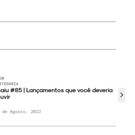
EM
SEM
ATEGORIA
CATEGO
aiu #85 | Lançamentos que você deveria
Saiu
uvir
ouvir
 de Agosto, 2022
10 de