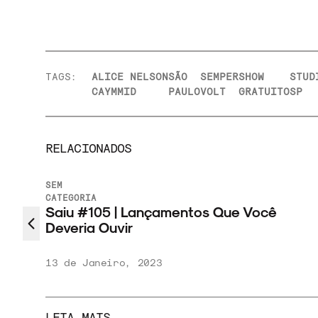
TAGS:
ALICE
NELSON
SÃO
SEMPER
SHOW
STUD
CAYMMI
D
PAULO
VOLT
GRATUITO
SP
RELACIONADOS
SEM
CATEGORIA
eria
Saiu #105 | Lançamentos Que Você
Deveria Ouvir
13 de Janeiro, 2023
LEIA MAIS