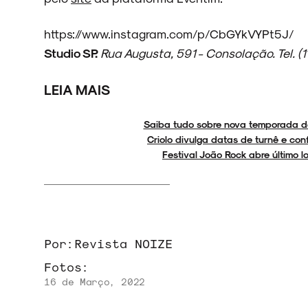
https://www.instagram.com/p/CbGYkVYPt5J/
Studio SP.
Rua Augusta, 591 - Consolação. Tel. (
NOVIDADES
LEIA MAIS
Saiba tudo sobre nova temporada 
NOIZE RECORD CLUB
Criolo divulga datas de turnê e co
Festival João Rock abre último 
SOBRE
Por:
Revista NOIZE
Fotos:
16 de Março, 2022