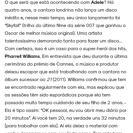
O que será que está acontecendo com
Adele
? Há
quatro anos, a cantora londrina não lança um disco
inédito e, nesse meio tempo, seu único lançamento foi
“Skyfall” (trilha do último filme da série 007 que ganhou o
FAIXA A FAIXA
Oscar de melhor música original). Uma artista
talentosíssima demorando tanto para fazer um disco...
Com certeza, isso é um caso para o super-herói dos hits,
Pharrell Williams
. Em entrevista que deu durante a última
cerimônia do prêmio de Cannes, o músico e produtor
NOVIDADES
deixou escapar que está trabalhando com a cantora no
álbum sucessor ao
21
(2011). Williams confirmou que tem
se encontrado regularmente com ela, mas explicou que
as sessões têm sido esporádicas porque ela tem
NOIZE RECORD CLUB
passado muito tempo cuidando de seu filho de 2 anos. -
Ela é tipo assim: “OK pessoal, eu vou abrir meu diário por
20 minutos”. Aí você tem 20, na verdade uns 32 minutos
[para trabalhar com ela]. Aí ela deixa o material com
SOBRE