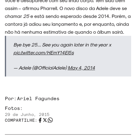
você e desaparece com seu lindo corpo. Tem sido bem
assim – afirmou Pharrell. O novo disco da Adele deve se
chamar
25
e está sendo esperado desde 2014. Porém, a
cantora já adiou seu lançamento e, por enquanto, ainda
não há nenhuma estimativa de quando o álbum sairá.
Bye bye 25... See you again later in the year x
pic.twitter.com/HEmY14El5s
— Adele (@OfficialAdele)
May 4, 2014
Por:
Ariel Fagundes
Fotos:
29 de Junho, 2015
COMPARTILHE: