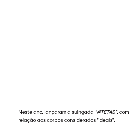
NOVIDADES
NOIZE RECORD CLUB
SOBRE
Neste ano, lançaram a suingada
“#TETAS”
, com
relação aos corpos considerados "ideais".