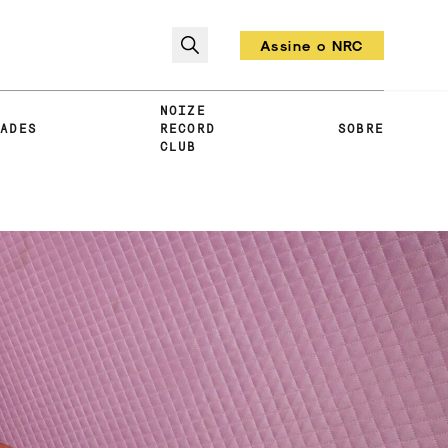
Assine o NRC
Todo mês um vinil!
NOIZE
DADES
RECORD
SOBRE
CLUB