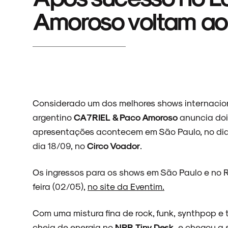
Amoroso voltam ao 
Considerado um dos melhores shows internacio
argentino
CA7RIEL & Paco Amoroso
anuncia dois
apresentações acontecem em São Paulo, no dia
dia 18/09, no
Circo Voador
.
Os ingressos para os shows em São Paulo e no 
feira (02/05),
no site da Eventim.
Com uma mistura fina de rock, funk, synthpop e
cheia de energia no
NPR
Tiny Desk
, e chegou a