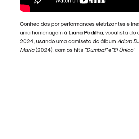
ARQUIVO
Conhecidos por performances eletrizantes e in
uma homenagem à
Liana Padilha
, vocalista do
2024, usando uma camiseta do álbum
Adoro D
Maria
(2024), com os hits
"Dumbai"
e
"El Único"
.
ENTREVISTAS
ESPECIAIS
FAIXA A FAIXA