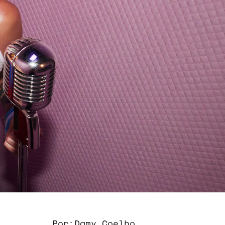
Por:
Damy Coelho