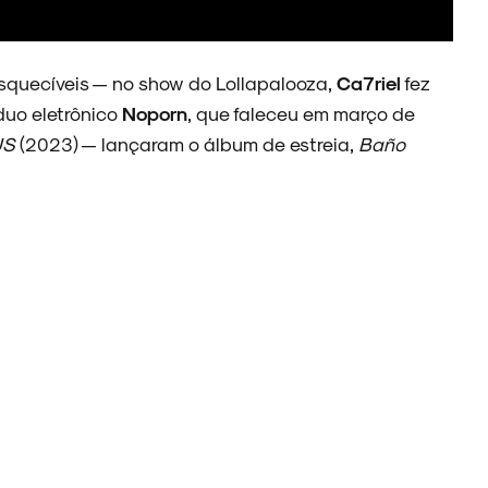
esquecíveis — no show do Lollapalooza,
Ca7riel
fez
 duo eletrônico
Noporn
, que faleceu em março de
JS
(2023) — lançaram o álbum de estreia,
Baño