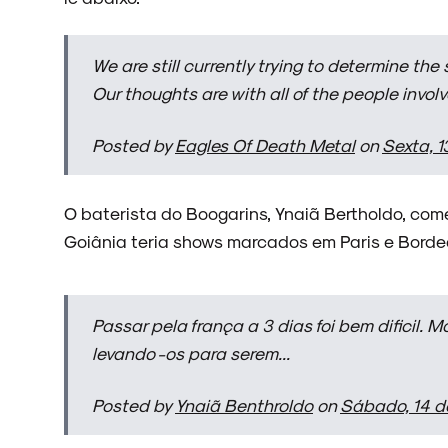
NOVIDADES
We are still currently trying to determine th
Our thoughts are with all of the people involve
Posted by
Eagles Of Death Metal
on
Sexta, 
NOIZE RECORD CLUB
O baterista do Boogarins, Ynaiã Bertholdo, co
Goiânia teria shows marcados em Paris e Borde
SOBRE
Passar pela frança a 3 dias foi bem dificil.
levando -os para serem...
Posted by
Ynaiã Benthroldo
on
Sábado, 14 d