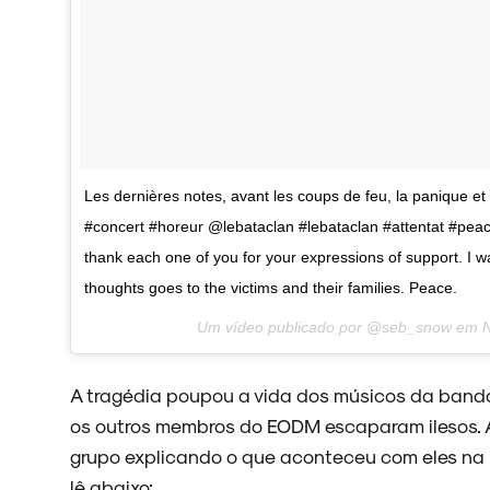
ARQUIVO
ENTREVISTAS
Les dernières notes, avant les coups de feu, la panique et
#concert #horeur @lebataclan #lebataclan #attentat #peacef
thank each one of you for your expressions of support. I w
thoughts goes to the victims and their families. Peace.
ESPECIAIS
Um vídeo publicado por @seb_snow em
N
A tragédia poupou a vida dos músicos da band
FAIXA A FAIXA
os outros membros do EODM escaparam ilesos. 
grupo explicando o que aconteceu com eles na
lê abaixo: