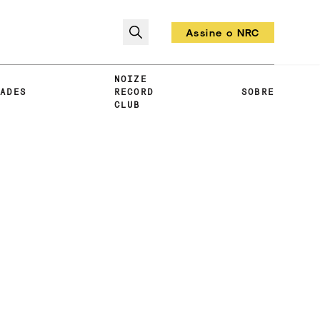
Assine o NRC
Todo mês um vinil!
NOIZE
DADES
RECORD
SOBRE
CLUB