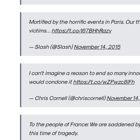
Mortified by the horrific events in Paris. Our 
victims…
https://t.co/I67BHhRazv
— Slash (@Slash)
November 14, 2015
I can't imagine a reason to end so many innoc
would condone it
https://t.co/wZPwzc8lFh
— Chris Cornell (@chriscornell)
November 14,
To the people of France: We are saddened by t
this time of tragedy.