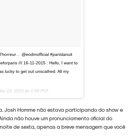
 l'horreur… @eodmofficial #parislanuit
orparis /// 16-11-2015 : Hello, I want to
as lucky to get out unscathed. All my
ov 13, 2015 às 1:50 PST
a. Josh Homme não estava participando do show e
Ainda não houve um pronunciamento oficial do
 noite de sexta, apenas a breve mensagem que você