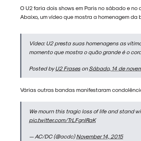
O U2 faria dois shows em Paris no sábado e no
Abaixo, um vídeo que mostra a homenagem da b
Vídeo: U2 presta suas homenagens as vítim
momento que mostra o quão grande é o co
Posted by
U2 Frases
on
Sábado, 14 de nove
Várias outras bandas manifestaram condolência
We mourn this tragic loss of life and stand wit
pic.twitter.com/TrLFgnlRaK
— AC/DC (@acdc)
November 14, 2015