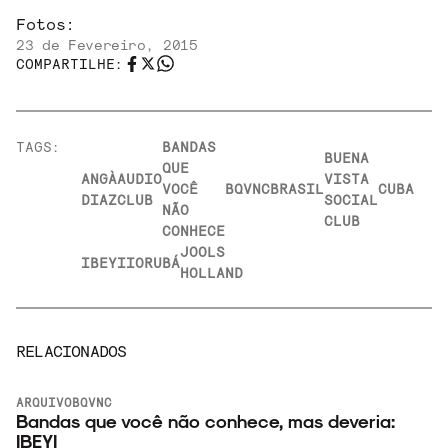
Fotos:
23 de Fevereiro, 2015
COMPARTILHE:
TAGS:
BANDAS
BUENA
QUE
ANGÀ
AUDIO
VISTA
VOCÊ
BQVNC
BRASIL
CUBA
DIAZ
CLUB
SOCIAL
NÃO
CLUB
CONHECE
JOOLS
IBEYI
IORUBÁ
HOLLAND
RELACIONADOS
ARQUIVO
BQVNC
Bandas que você não conhece, mas deveria:
IBEYI