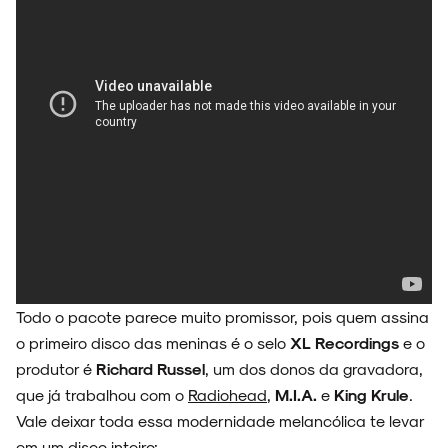
Todo o pacote parece muito promissor, pois quem assina
o primeiro disco das meninas é o selo
XL Recordings
e o
produtor é
Richard Russel
, um dos donos da gravadora,
que já trabalhou com o
Radiohead
,
M.I.A.
e
King Krule
.
Vale deixar toda essa modernidade melancólica te levar
em um disco inteiro: