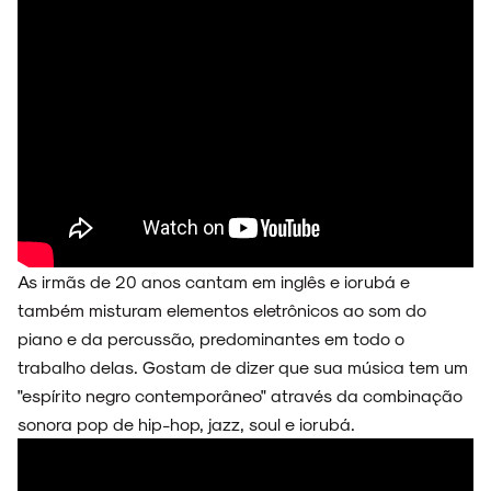
NOVIDADES
NOIZE RECORD CLUB
As irmãs de 20 anos cantam em inglês e iorubá e
também misturam elementos eletrônicos ao som do
piano e da percussão, predominantes em todo o
SOBRE
trabalho delas. Gostam de dizer que sua música tem um
"espírito negro contemporâneo" através da combinação
sonora pop de hip-hop, jazz, soul e iorubá.