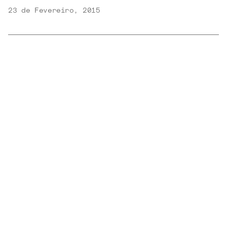
23 de Fevereiro, 2015
LEIA MAIS
SHOWS E
NOTÍCIAS
FESTIVAIS
Maria Beraldo canta David Bowie na volta dos
shows gratuitos do MASP
7 de Agosto, 2026
VER
MAIS