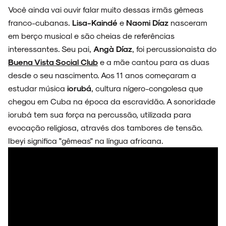
Você ainda vai ouvir falar muito dessas irmãs gêmeas
franco-cubanas.
Lisa-Kaindé
e
Naomi Díaz
nasceram
em berço musical e são cheias de referências
ARQUIVO
interessantes. Seu pai,
Angà Díaz
, foi percussionaista do
Buena Vista Social Club
e a mãe cantou para as duas
desde o seu nascimento. Aos 11 anos começaram a
estudar música
iorubá
, cultura nígero-congolesa que
chegou em Cuba na época da escravidão. A sonoridade
ENTREVISTAS
iorubá tem sua força na percussão, utilizada para
evocação religiosa, através dos tambores de tensão.
Ibeyi significa "gêmeas" na língua africana.
ESPECIAIS
FAIXA A FAIXA