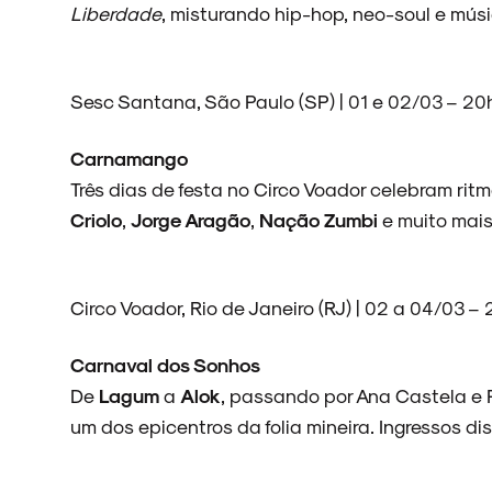
Liberdade
, misturando hip-hop, neo-soul e músi
NOVIDADES
Sesc Santana, São Paulo (SP) | 01 e 02/03 – 20
Carnamango
NOIZE RECORD CLUB
Três dias de festa no Circo Voador celebram rit
Criolo
,
Jorge Aragão
,
Nação Zumbi
e muito mais
SOBRE
Circo Voador, Rio de Janeiro (RJ) | 02 a 04/03 –
Carnaval dos Sonhos
De
Lagum
a
Alok
, passando por Ana Castela e 
um dos epicentros da folia mineira. Ingressos di