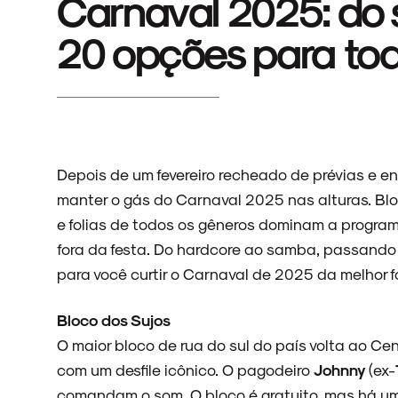
Carnaval 2025: do
20 opções para todo
Depois de um fevereiro recheado de prévias e 
manter o gás do Carnaval 2025 nas alturas. Bloco
e folias de todos os gêneros dominam a program
fora da festa. Do hardcore ao samba, passando
para você curtir o Carnaval de 2025 da melhor 
Bloco dos Sujos
O maior bloco de rua do sul do país volta ao Ce
com um desfile icônico. O pagodeiro
Johnny
(ex-
comandam o som. O bloco é gratuito, mas há um