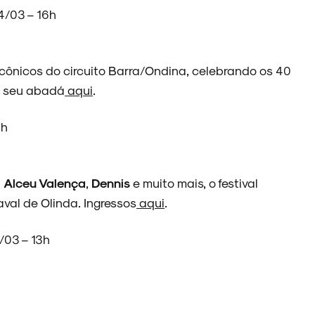
4/03 – 16h
ônicos do circuito Barra/Ondina, celebrando os 40
re seu abadá
aqui
.
8h
,
Alceu Valença
,
Dennis
e muito mais, o festival
val de Olinda. Ingressos
aqui
.
/03 – 13h