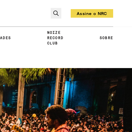
Assine o NRC
Todo mês um vinil!
NOIZE
DADES
RECORD
SOBRE
CLUB