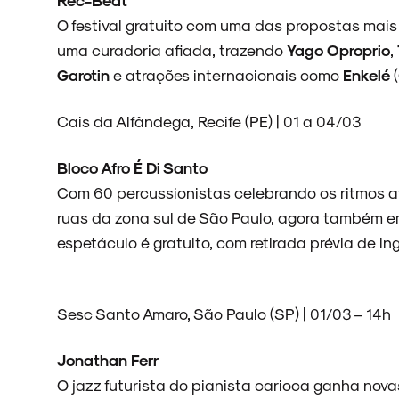
O festival gratuito com uma das propostas mais
ARQUIVO
uma curadoria afiada, trazendo
Yago Oproprio
,
Garotin
e atrações internacionais como
Enkelé
Cais da Alfândega, Recife (PE) | 01 a 04/03
ENTREVISTAS
Bloco Afro É Di Santo
Com 60 percussionistas celebrando os ritmos afro
ruas da zona sul de São Paulo, agora também 
ESPECIAIS
espetáculo é gratuito, com retirada prévia de ing
Sesc Santo Amaro, São Paulo (SP) | 01/03 – 14h
FAIXA A FAIXA
Jonathan Ferr
O jazz futurista do pianista carioca ganha no