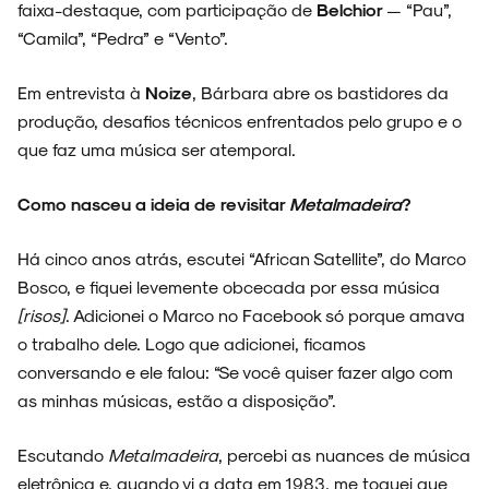
faixa-destaque, com participação de
Belchior
— “Pau”,
“Camila”, “Pedra” e “Vento”.
Em entrevista à
Noize
, Bárbara abre os bastidores da
produção, desafios técnicos enfrentados pelo grupo e o
que faz uma música ser atemporal.
Como nasceu a ideia de revisitar
Metalmadeira
?
Há cinco anos atrás, escutei “African Satellite”, do Marco
Bosco, e fiquei levemente obcecada por essa música
[risos]
. Adicionei o Marco no Facebook só porque amava
o trabalho dele. Logo que adicionei, ficamos
conversando e ele falou: “Se você quiser fazer algo com
as minhas músicas, estão a disposição”.
Escutando
Metalmadeira
, percebi as nuances de música
eletrônica e, quando vi a data em 1983, me toquei que