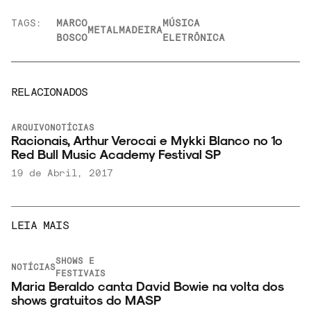
TAGS:
MARCO
MÚSICA
METALMADEIRA
BOSCO
ELETRÔNICA
RELACIONADOS
ENTREVISTAS
NOTÍCIAS
º
Alter Disco revisita “Metalmadeira”, clássico da
música eletrônica nacional, em LP
28 de Novembro, 2025
LEIA MAIS
LISTAS
NOTÍCIAS
Trilha do novo Homem-Aranha dispara nos
s
streams; relembre músicas clássicas da saga