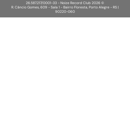
26.587.217/0001-33 - Noize Record Club
2026
©
R. Câncio Gomes, 609 - Sala 1 - Bairro Floresta, Porto Alegre - RS |
90220-060