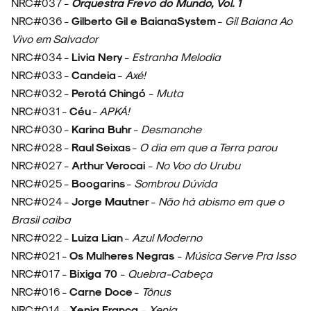
NRC#037 -
Orquestra Frevo do Mundo, Vol. 1
NRC#036 -
Gilberto Gil e BaianaSystem
-
Gil Baiana Ao
Vivo em Salvador
NRC#034 -
Livia Nery
-
Estranha Melodia
NRC#033 -
Candeia
-
Axé!
NRC#032 -
Perotá Chingó
-
Muta
NRC#031 -
Céu
-
APKÁ!
NRC#030 -
Karina Buhr
-
Desmanche
NRC#028 -
Raul Seixas
-
O dia em que a Terra parou
NRC#027 -
Arthur Verocai
-
No Voo do Urubu
NRC#025 -
Boogarins
-
Sombrou Dúvida
NRC#024 -
Jorge Mautner
-
Não há abismo em que o
Brasil caiba
NRC#022 -
Luiza Lian
-
Azul Moderno
NRC#021 -
Os Mulheres Negras
-
Música Serve Pra Isso
NRC#017 -
Bixiga 70
-
Quebra-Cabeça
NRC#016 -
Carne Doce
-
Tônus
NRC#014 -
Xenia França
-
Xenia