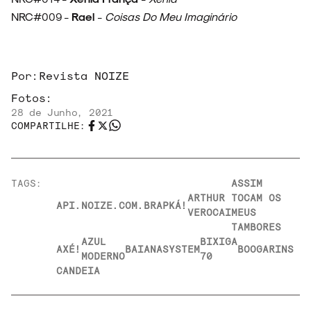
NRC#009 -
Rael
-
Coisas Do Meu Imaginário
Por:
Revista NOIZE
Fotos:
28 de Junho, 2021
COMPARTILHE:
TAGS:
ASSIM
ARTHUR
TOCAM OS
API.NOIZE.COM.BR
APKÁ!
VEROCAI
MEUS
TAMBORES
AZUL
BIXIGA
AXÉ!
BAIANASYSTEM
BOOGARINS
MODERNO
70
CANDEIA