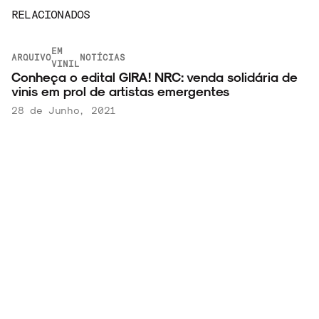
RELACIONADOS
EM
ARQUIVO
NOTÍCIAS
VINIL
Conheça o edital GIRA! NRC: venda solidária de
vinis em prol de artistas emergentes
28 de Junho, 2021
LEIA MAIS
SHOWS E
NOTÍCIAS
FESTIVAIS
Maria Beraldo canta David Bowie na volta dos
shows gratuitos do MASP
7 de Agosto, 2026