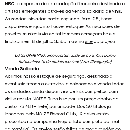
NRC
, campanha de arrecadação financeira destinada a
FAIXA A FAIXA
artistas emergentes através da venda solidária de vinis.
As vendas iniciadas nesta segunda-feira, 28, ficam
disponíveis enquanto houver estoque. As inscrições de
projetos musicais via edital também começam hoje e
NOVIDADES
finalizam em 8 de julho. Saiba mais no
site
do projeto.
Edital GIRA! NRC, uma oportunidade de contribuir para o
fortalecimento da cadeia musical (Arte: Divulgação)
Venda Solidária
NOIZE RECORD CLUB
Abrimos nosso estoque de segurança, destinado a
eventuais trocas e extravios, e colocamos à venda todas
as unidades ainda disponíveis de kits completos, com
vinil e revista NOIZE. Tudo isso por um preço abaixo do
SOBRE
custo: R$ 48 (+ frete) por unidade. Dos 50 títulos já
lançados pelo NOIZE Record Club, 19 deles estão
presentes na campanha (veja a lista completa ao final
da matéria). Os envios serão feitos de modo randômico,