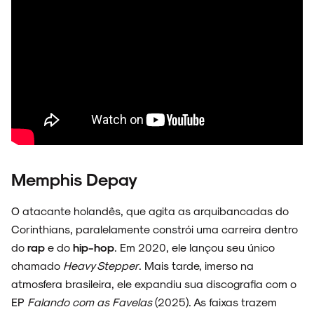
FAIXA A FAIXA
NOVIDADES
Memphis Depay
NOIZE RECORD CLUB
O atacante holandês, que agita as arquibancadas do
Corinthians, paralelamente constrói uma carreira dentro
do
rap
e do
hip-hop
. Em 2020, ele lançou seu único
chamado
Heavy Stepper
. Mais tarde, imerso na
SOBRE
atmosfera brasileira, ele expandiu sua discografia com o
EP
Falando com as Favelas
(2025). As faixas trazem