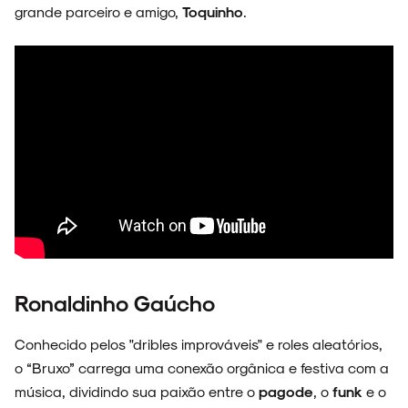
grande parceiro e amigo,
Toquinho
.
Ronaldinho Gaúcho
Conhecido pelos "dribles improváveis" e roles aleatórios,
o “Bruxo” carrega uma conexão orgânica e festiva com a
música, dividindo sua paixão entre o
pagode
, o
funk
e o