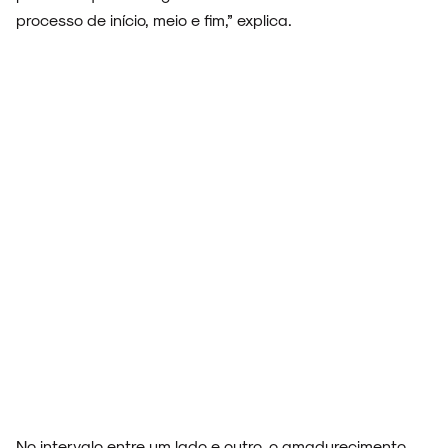
processo de início, meio e fim,” explica.
FAIXA A FAIXA
NOVIDADES
NOIZE RECORD CLUB
SOBRE
No intervalo entre um lado e outro, o amadurecimento