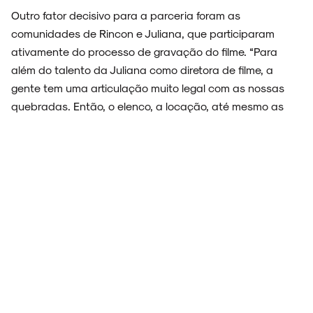
Outro fator decisivo para a parceria foram as
comunidades de Rincon e Juliana, que participaram
ativamente do processo de gravação do filme. “Para
além do talento da Juliana como diretora de filme, a
gente tem uma articulação muito legal com as nossas
quebradas. Então, o elenco, a locação, até mesmo as
pessoas envolvidas na nas atividades que a gente teve
de de trabalho, de produção, contato, organizar coisas
assim, são pessoas que a gente trouxe do nosso
entorno,” explica sobre o filme, que, para ele, é “uma
ficção com pessoas muito reais”.
Homem Gol no Museu das Favelas
16h: Pré-estreia
–
Homem Gol
– Classificação
indicativa: Livre
Direção:
Juliana Jesus e co-direção da Monomito Filmes