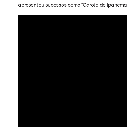
apresentou sucessos como "Garota de Ipanema"
NOVIDADES
NOIZE RECORD CLUB
SOBRE