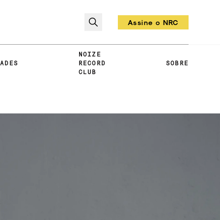
Assine o NRC
Todo mês um vinil!
NOIZE
DADES
RECORD
SOBRE
CLUB