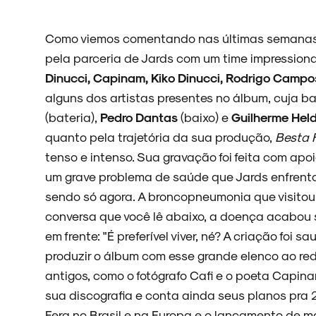
Como viemos comentando nas últimas semanas, 
pela parceria de Jards com um time impression
Dinucci, Capinam, Kiko Dinucci, Rodrigo Campo
alguns dos artistas presentes no álbum, cuja b
(bateria),
Pedro Dantas
(baixo) e
Guilherme Hel
quanto pela trajetória da sua produção,
Besta 
tenso e intenso. Sua gravação foi feita com apo
um grave problema de saúde que Jards enfren
sendo só agora. A broncopneumonia que visitou 
conversa que você lê abaixo, a doença acabou 
em frente: "É preferível viver, né? A criação foi 
produzir o álbum com esse grande elenco ao red
antigos, como o fotógrafo Cafi e o poeta Capin
sua discografia e conta ainda seus planos pra
Fera no Brasil e na Europa e o lançamento de ma