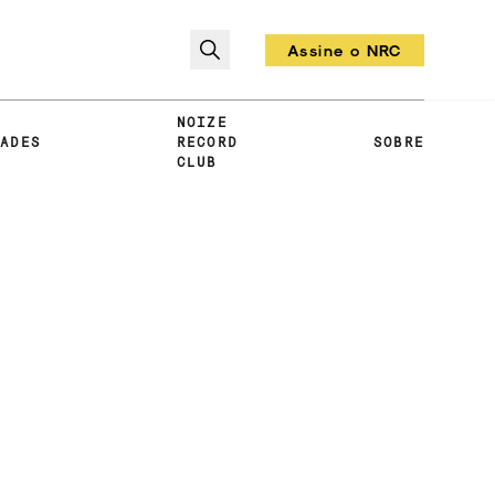
Assine o NRC
Todo mês um vinil!
NOIZE
DADES
RECORD
SOBRE
CLUB