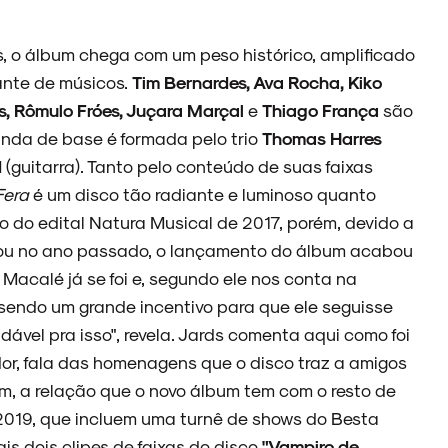
o álbum chega com um peso histórico, amplificado
ante de músicos.
Tim Bernardes, Ava Rocha, Kiko
s, Rômulo Fróes, Juçara Marçal
e
Thiago França
são
anda de base é formada pelo trio
Thomas Harres
d
(guitarra). Tanto pelo conteúdo de suas faixas
Fera
é um disco tão radiante e luminoso quanto
io do edital Natura Musical de 2017, porém, devido a
tou no ano passado, o lançamento do álbum acabou
Macalé já se foi e, segundo ele nos conta na
sendo um grande incentivo para que ele seguisse
saudável pra isso", revela. Jards comenta aqui como foi
or, fala das homenagens que o disco traz a amigos
am, a relação que o novo álbum tem com o resto de
 2019, que incluem uma turnê de shows do Besta
is dois clipes de faixas do disco
"Vampiro de