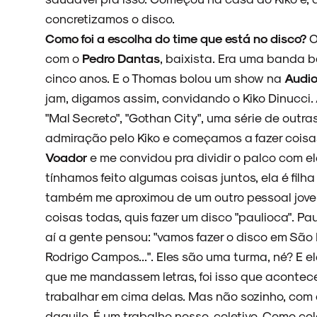
concretizamos o disco.
NOVIDADES
Como foi a escolha do time que está no disco?
com o
Pedro Dantas
, baixista. Era uma banda 
cinco anos. E o Thomas bolou um show na
Audio
jam, digamos assim, convidando o Kiko Dinucci. 
NOIZE RECORD CLUB
"Mal Secreto", "Gothan City", uma série de outra
admiração pelo Kiko e começamos a fazer coisas
Voador
e me convidou pra dividir o palco com e
tínhamos feito algumas coisas juntos, ela é fil
SOBRE
também me aproximou de um outro pessoal jovem
coisas todas, quis fazer um disco "paulioca". Pa
aí a gente pensou: "vamos fazer o disco em São 
Rodrigo Campos...". Eles são uma turma, né? E 
que me mandassem letras, foi isso que acontec
trabalhar em cima delas. Mas não sozinho, com o
daquilo. É um trabalho nosso, coletivo. Como col