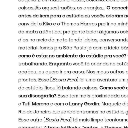
coisas. As orquestrações, os arranjos...
O conceit
antes de irem para o estúdio ou vocês criaram n
convidei o Kiko e o Thomas Harrres pra ir na mi
da mata atlântica, pra gente bolar algumas coi
dias no meio do mato tendo ideias, conversando
material, fomos pra São Paulo já com a ideia bá
como é estar no ambiente do estúdio pra você?
trabalhando. Enquanto você tá criando no estúdi
acabou, eu quero ir pra casa. Nos meus outros d
prontas. Esse [
Besta Fera
] foi uma aventura um
do estúdio, ficou lá bolando coisas.
Como você a
sua discografia?
Esse tem mais proximidade com
o
Tuti Moreno
e com o
Lanny Gordin
. Naquele di
Rio de Janeiro, e, quando entramos no estúdio, 
Esse outro [
Besta Fera
] tá mais limpo tecnicame
proposital. A base foi Pedro Dantas, o Thomas Ha