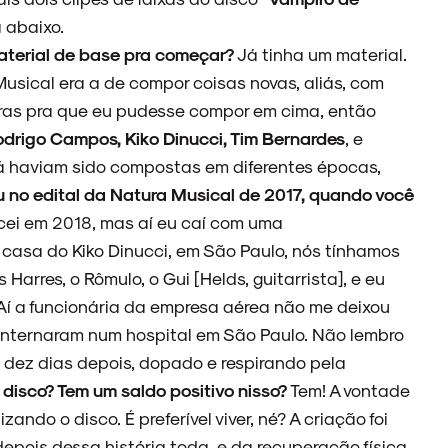
a abaixo.
material de base pra começar?
Já tinha um material.
usical era a de compor coisas novas, aliás, com
tras pra que eu pudesse compor em cima, então
odrigo Campos, Kiko Dinucci, Tim Bernardes
, e
já haviam sido compostas em diferentes épocas,
 no edital da Natura Musical de 2017, quando você
ei em 2018, mas aí eu caí com uma
casa do Kiko Dinucci, em São Paulo, nós tínhamos
 Harres, o Rômulo, o Gui [Helds, guitarrista], e eu
. Aí a funcionária da empresa aérea não me deixou
 internaram num hospital em São Paulo. Não lembro
dez dias depois, dopado e respirando pela
 disco? Tem um saldo positivo nisso?
Tem! A vontade
zando o disco. É preferível viver, né? A criação foi
epois dessa história toda, e da recuperação física,