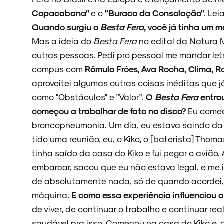
Copacabana"
e o
"Buraco da Consolação"
. Lei
ARQUIVO
Quando surgiu o
Besta Fera
, você já tinha um 
Mas a ideia do
Besta Fera
no edital da Natura M
outras pessoas. Pedi pro pessoal me mandar le
compus com
Rômulo Fróes, Ava Rocha, Clima, R
ENTREVISTAS
aproveitei algumas outras coisas inéditas que 
como "Obstáculos" e "Valor".
O
Besta Fera
entrou
começou a trabalhar de fato no disco?
Eu comec
broncopneumonia. Um dia, eu estava saindo da 
ESPECIAIS
tido uma reunião, eu, o Kiko, o [baterista] Thomas
tinha saído da casa do Kiko e fui pegar o avião
embarcar, sacou que eu não estava legal, e me
de absolutamente nada, só de quando acordei, 
FAIXA A FAIXA
máquina.
E como essa experiência influenciou o
de viver, de continuar o trabalho e continuar reali
saudável pra isso. Começou na casa do Kiko e, d