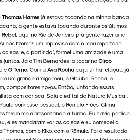
O
Thomas Harres
já estava tocando na minha banda
bacana, a gente estava tocando durante os últimos
 Rebel
, aqui no Rio de Janeiro, pra gente fazer uma
Aí nós fizemos um improviso com o meu repertório,
s coisas, e, a partir daí, formei uma amizade e uma
 juntos. Já o Tim Bernardes ia tocar no
Circo
le e
O Terno
. Com a
Ava Rocha
eu já tinha relação, já
ha de um grande amigo meu, o Glauber Rocha, e
, compositores novos. Então, juntando essas
ulista com carioca. Saiu o edital da Natura Musical,
Paulo com esse pessoal, o Rômulo Fróes, Clima,
eles foram me apresentando a turma. Eu havia pedido
eu, eles mandaram várias coisas e eu comecei a
 Thomas, com o Kiko, com o Rômulo. Foi o resultado
etivo mesmo! Nós criamos na hora, no estúdio, várias