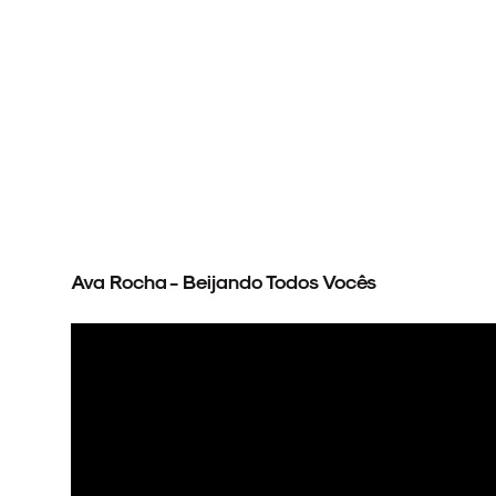
ARQUIVO
ENTREVISTAS
Ava Rocha - Beijando Todos Vocês
ESPECIAIS
FAIXA A FAIXA