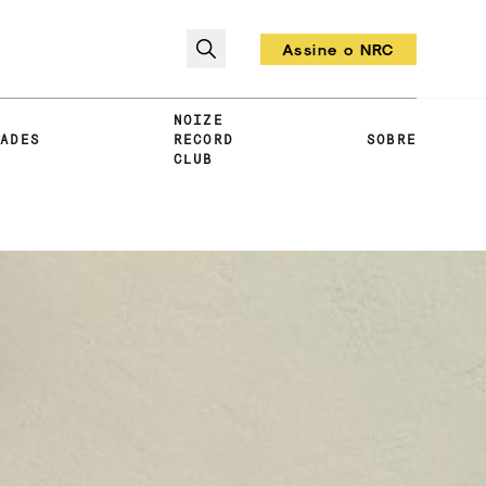
Assine o NRC
Todo mês um vinil!
NOIZE
DADES
RECORD
SOBRE
CLUB