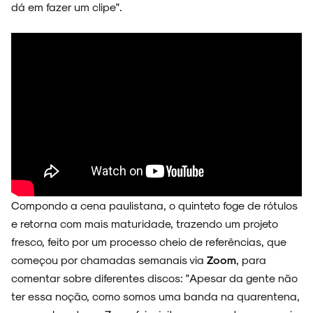
dá em fazer um clipe".
Compondo a cena paulistana, o quinteto foge de rótulos
e retorna com mais maturidade, trazendo um projeto
fresco, feito por um processo cheio de referências, que
começou por chamadas semanais via
Zoom
, para
comentar sobre diferentes discos: "Apesar da gente não
ter essa noção, como somos uma banda na quarentena,