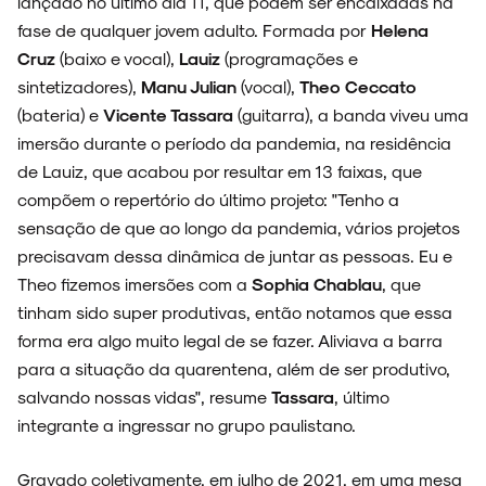
lançado no último dia 11, que podem ser encaixadas na
fase de qualquer jovem adulto. Formada por
Helena
Cruz
(baixo e vocal),
Lauiz
(programações e
sintetizadores),
Manu Julian
(vocal),
Theo Ceccato
(bateria) e
Vicente Tassara
(guitarra), a banda viveu uma
imersão durante o período da pandemia, na residência
de Lauiz, que acabou por resultar em 13 faixas, que
compõem o repertório do último projeto: "Tenho a
sensação de que ao longo da pandemia, vários projetos
precisavam dessa dinâmica de juntar as pessoas. Eu e
Theo fizemos imersões com a
Sophia Chablau
, que
tinham sido super produtivas, então notamos que essa
forma era algo muito legal de se fazer. Aliviava a barra
para a situação da quarentena, além de ser produtivo,
salvando nossas vidas", resume
Tassara
, último
integrante a ingressar no grupo paulistano.
Gravado coletivamente, em julho de 2021, em uma mesa