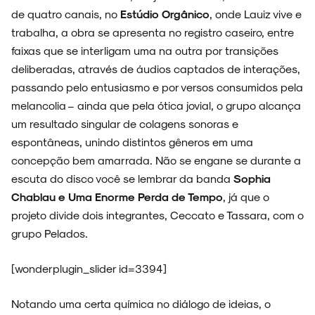
de quatro canais, no
Estúdio Orgânico
, onde Lauiz vive e
ARQUIVO
trabalha, a obra se apresenta no registro caseiro, entre
faixas que se interligam uma na outra por transições
deliberadas, através de áudios captados de interações,
passando pelo entusiasmo e por versos consumidos pela
ENTREVISTAS
melancolia – ainda que pela ótica jovial, o grupo alcança
um resultado singular de colagens sonoras e
espontâneas, unindo distintos gêneros em uma
concepção bem amarrada. Não se engane se durante a
escuta do disco você se lembrar da banda
Sophia
ESPECIAIS
Chablau e Uma Enorme Perda de Tempo
, já que o
projeto divide dois integrantes, Ceccato e Tassara, com o
grupo Pelados.
FAIXA A FAIXA
[wonderplugin_slider id=3394]
Notando uma certa química no diálogo de ideias, o