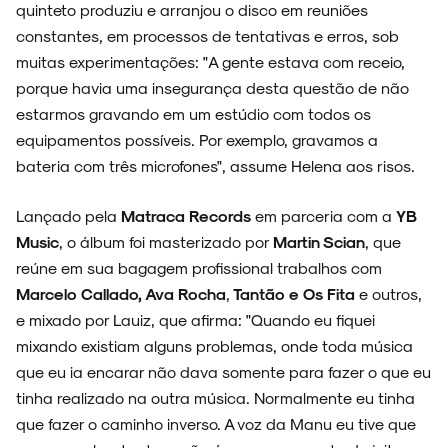
quinteto produziu e arranjou o disco em reuniões
NOVIDADES
constantes, em processos de tentativas e erros, sob
muitas experimentações: "A gente estava com receio,
porque havia uma insegurança desta questão de não
estarmos gravando em um estúdio com todos os
equipamentos possíveis. Por exemplo, gravamos a
NOIZE RECORD CLUB
bateria com três microfones", assume Helena aos risos.
Lançado pela
Matraca Records
em parceria com a
YB
Music
, o álbum foi masterizado por
Martin Scian
, que
SOBRE
reúne em sua bagagem profissional trabalhos com
Marcelo Callado, Ava Rocha
,
Tantão e Os Fita
e outros,
e mixado por Lauiz, que afirma: "Quando eu fiquei
mixando existiam alguns problemas, onde toda música
que eu ia encarar não dava somente para fazer o que eu
tinha realizado na outra música. Normalmente eu tinha
que fazer o caminho inverso. A voz da Manu eu tive que