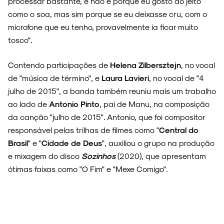
processar bastante, e não é porque eu gosto do jeito
como o soa, mas sim porque se eu deixasse cru, com o
microfone que eu tenho, provavelmente ia ficar muito
tosco".
Contendo participações de
Helena Zilbersztejn
, no vocal
de "música de término", e
Laura Lavieri
, no vocal de "4
julho de 2015", a banda também reuniu mais um trabalho
ao lado de
Antonio Pinto
, pai de Manu, na composição
da canção "julho de 2015". Antonio, que foi compositor
responsável pelas trilhas de filmes como "
Central do
Brasil
" e "
Cidade de Deus
", auxiliou o grupo na produção
e mixagem do disco
Sozinhos
(2020), que apresentam
ótimas faixas como "O Fim" e "Mexe Comigo".