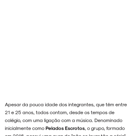
Apesar da pouca idade dos integrantes, que têm entre
21 e 25 anos, todos contam, desde os tempos de
colégio, com uma ligação com a música. Denominado
inicialmente como
Pelados Escrotos
, o grupo, formado
em 2016, possui uma aura de "não se levar tão a sério",