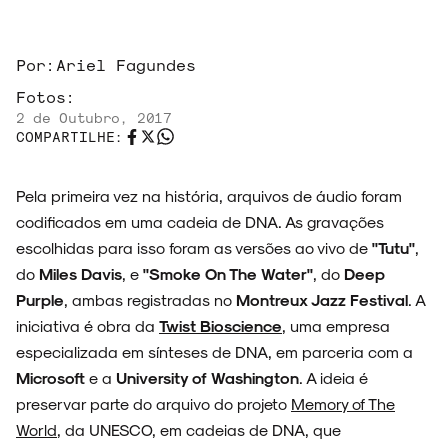
Por:
Ariel Fagundes
ARQUIVO
Fotos:
2 de Outubro, 2017
COMPARTILHE:
Pela primeira vez na história, arquivos de áudio foram
ENTREVISTAS
codificados em uma cadeia de DNA. As gravações
escolhidas para isso foram as versões ao vivo de
"Tutu"
,
do
Miles Davis
, e
"Smoke On The Water"
, do
Deep
Purple
, ambas registradas no
Montreux Jazz Festival
. A
ESPECIAIS
iniciativa é obra da
Twist Bioscience
, uma empresa
especializada em sínteses de DNA, em parceria com a
Microsoft
e a
University of Washington
. A ideia é
preservar parte do arquivo do projeto
Memory of The
FAIXA A FAIXA
World
, da UNESCO, em cadeias de DNA, que