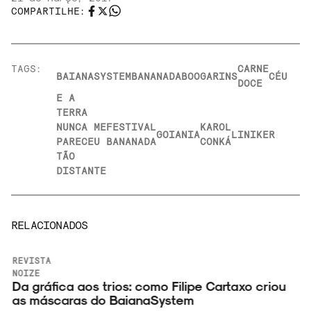
COMPARTILHE:
TAGS:
CARNE
BAIANASYSTEM
BANANADA
BOOGARINS
CÉU
DOCE
E A
TERRA
NUNCA ME
FESTIVAL
KAROL
GOIANIA
LINIKER
PARECEU
BANANADA
CONKÁ
TÃO
DISTANTE
RELACIONADOS
REVISTA
NOIZE
s
Da gráfica aos trios: como Filipe Cartaxo criou
as máscaras do BaianaSystem