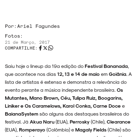
ARQUIVO
Por:
Ariel Fagundes
Fotos:
21 de Março, 2017
ENTREVISTAS
COMPARTILHE:
Saiu hoje o lineup da 19ª edição do
Festival Bananada
,
que acontece nos dias
12, 13 e 14 de maio
em
Goiânia
. A
ESPECIAIS
lista de artistas é extensa e demonstra a relevância do
evento perante a música independente brasileira.
Os
Mutantes, Mano Brown, Céu, Tulipa Ruiz, Boogarins,
Liniker e Os Caramelows, Karol Conka, Carne Doce
e
BaianaSystem
são alguns dos destaques brasileiros do
FAIXA A FAIXA
festival. Já
Akua Naru
(EUA),
Perrosky
(Chile),
Clearance
(EUA),
Romperayo
(Colômbia) e
Magaly Fields
(Chile) são