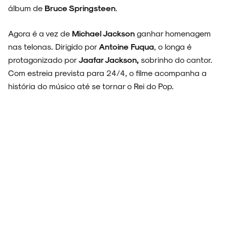
álbum de
Bruce Springsteen
.
Agora é a vez de
Michael Jackson
ganhar homenagem
nas telonas. Dirigido por
Antoine Fuqua
, o longa é
protagonizado por
Jaafar Jackson,
sobrinho do cantor.
Com estreia prevista para 24/4, o filme acompanha a
história do músico até se tornar o Rei do Pop.
Por:
Vitória Prates
Fotos:
Divulgação
5 de Fevereiro, 2026
COMPARTILHE:
TAGS:
FILMES