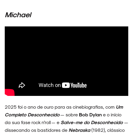
Michael
2025 foi o ano de ouro para as cinebiografias, com
Um
Completo Desconhecido
— sobre
Bob Dylan
e o início
da sua fase rock n’roll — e
Salve-me do Desconhecido
—
dissecando os bastidores de
Nebraska
(1982), clássico