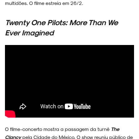
multidões. O filme estreia em 26/2.
NOIZE RECORD CLUB
Twenty One Pilots: More Than We
Ever Imagined
SOBRE
O filme-concerto mostra a passagem da turnê
The
Clancy
pela Cidade do México. O show reuniu público de