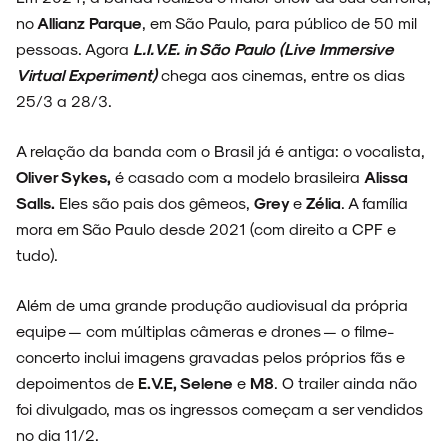
no
Allianz Parque
, em São Paulo, para público de 50 mil
pessoas. Agora
L.I.V.E. in São Paulo (Live Immersive
Virtual Experiment)
chega aos cinemas, entre os dias
25/3 a 28/3.
A relação da banda com o Brasil já é antiga: o vocalista,
Oliver Sykes,
é casado com a modelo brasileira
Alissa
Salls.
Eles são pais dos gêmeos,
Grey
e
Zélia
. A família
mora em São Paulo desde 2021 (com direito a CPF e
tudo).
Além de uma grande produção audiovisual da própria
equipe — com múltiplas câmeras e drones — o filme-
concerto inclui imagens gravadas pelos próprios fãs e
depoimentos de
E.V.E, Selene
e
M8
. O trailer ainda não
foi divulgado, mas os ingressos começam a ser vendidos
no dia 11/2.