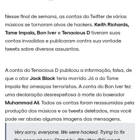
Nesse final de semana, as contas do Twitter de vários
ESPECIAIS
músicos se tornaram alvos de hackers.
Keith Richards,
Tame Impala, Bon Iver
e
Tenacious D
tiveram suas
contas invadidas e publicaram contra sua vontade
tweets sobre diversos assusntos.
FAIXA A FAIXA
A conta do Tenacious D publicou a informação, falsa, de
que o ator
Jack Black
teria morrido. Já a do Tame
Impala fez ameaças terroristas. A conta do Bon Iver fez
NOVIDADES
uma declaração desrespeitosa à morte do boxeador
Muhammad Ali
. Todos as contas foram reassumidas pela
produção dos músicos e os tweets deletados, mas você
pode ver abaixo algumas imagens das mensagens.
NOIZE RECORD CLUB
Very sorry, everyone. We were hacked. Trying to fix
the account now. Stand by.
@twitter
@Support