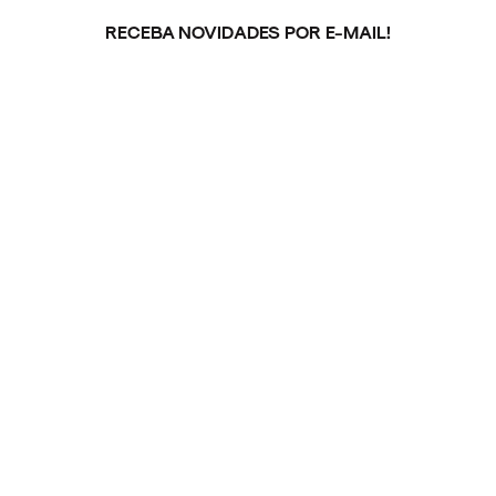
RECEBA NOVIDADES POR E-MAIL!
Inscreva-se na nossa newsletter.
ARQUIVO
ENTREVISTAS
ESPECIAIS
FAIXA
A
FAIXA
NOVIDADES
NOIZE
RECORD