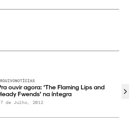
RQUIVO
NOTÍCIAS
ARQUIV
ra ouvir agora: ‘The Flaming Lips and
Ouça 
eady Fwends’ na íntegra
7 de Julho, 2012
19 de