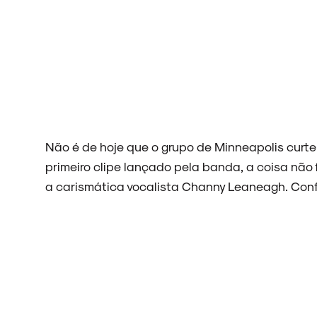
ARQUIVO
ENTREVISTAS
Não é de hoje que o grupo de Minneapolis curte
primeiro clipe lançado pela banda, a coisa não 
a carismática vocalista Channy Leaneagh. Conf
ESPECIAIS
FAIXA A FAIXA