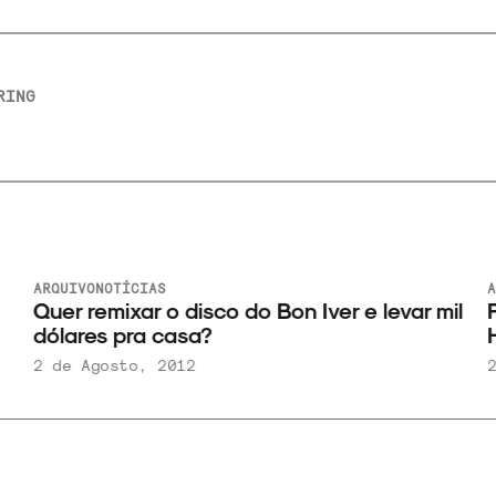
RING
ARQUIVO
NOTÍCIAS
A
Quer remixar o disco do Bon Iver e levar mil
P
dólares pra casa?
H
2 de Agosto, 2012
2