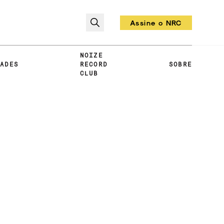
Assine o NRC
Todo mês um vinil!
NOIZE
DADES
RECORD
SOBRE
CLUB