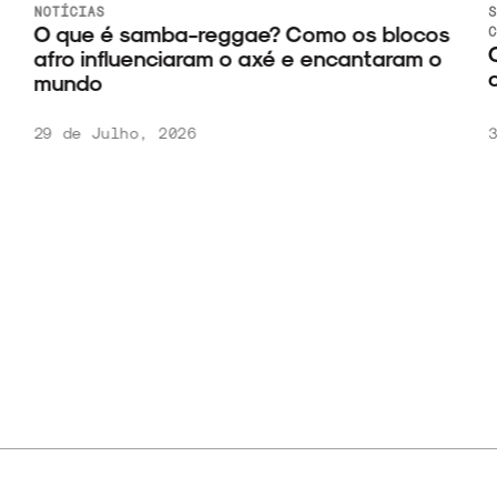
NOTÍCIAS
S
O que é samba-reggae? Como os blocos
C
C
afro influenciaram o axé e encantaram o
c
mundo
29 de Julho, 2026
3