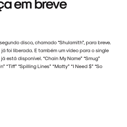
ça em breve
segundo disco, chamado “Shulamith”, para breve.
já foi liberada. E também um vídeo para o single
r, já está disponível. “Chain My Name” “Smug”
n” “Tiff” “Spilling Lines” “Matty” “I Need $” “So