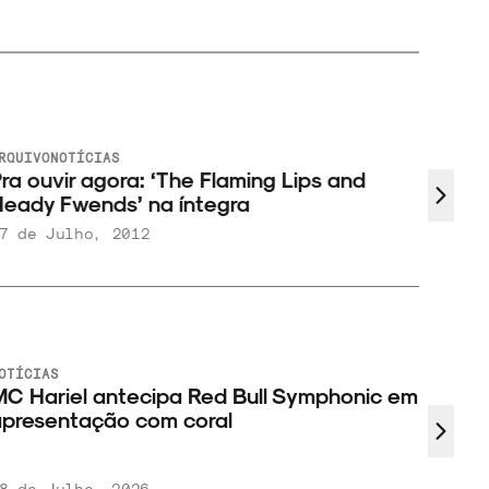
RQUIVO
NOTÍCIAS
ARQUIV
ra ouvir agora: ‘The Flaming Lips and
Ouça 
eady Fwends’ na íntegra
7 de Julho, 2012
19 de
OTÍCIAS
C Hariel antecipa Red Bull Symphonic em
presentação com coral
8 de Julho, 2026