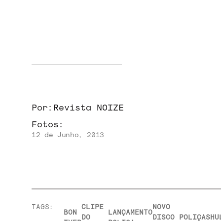
NOIZE RECORD CLUB
SOBRE
Por:
Revista NOIZE
Fotos:
12 de Junho, 2013
TAGS:
CLIPE
NOVO
BON
LANÇAMENTO
DO
DISCO
POLIÇA
SHU