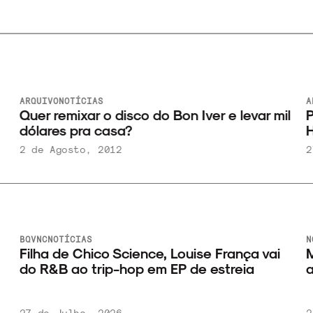
ARQUIVO
NOTÍCIAS
A
Quer remixar o disco do Bon Iver e levar mil
P
dólares pra casa?
H
2 de Agosto, 2012
2
BQVNC
NOTÍCIAS
N
Filha de Chico Science, Louise França vai
M
do R&B ao trip-hop em EP de estreia
a
27 de Julho, 2026
2