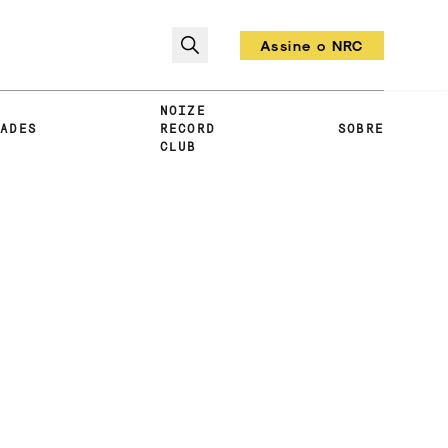
Assine o NRC
Todo mês um vinil!
NOIZE
DADES
RECORD
SOBRE
CLUB