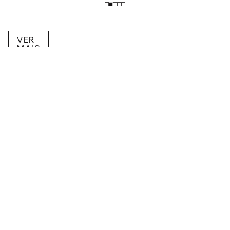
VER
MAIS
RECEBA NOVIDADES POR E-MAIL!
Inscreva-se na nossa newsletter.