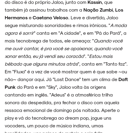
do disco é do próprio Jaloo, junto com
Kassin
, que
também já assinou trabalhos com a
Nação Zumbi
,
Los
Hermanos
e
Caetano Veloso
. Leve e divertido, Jaloo
segue misturando sonoridades e rimas irônicas. "
A moda
NOVIDADES
agora é sorrir
" canta em "A cidade", e em "Pá do Pará", a
mais tecnobrega de todas, ele ameaça: "
Quando você
me ouvir cantar, é pra você se apaixonar, quando você
xonar então, eu já vendi seu coracão
". "
Estou mais
NOIZE RECORD CLUB
bêbado que alguns minutos atrás
", canta em "Tanto faz".
Em "Fluxo" é a vez de você mostrar quem é que sabe ~ou
não~ dançar aqui. Já "Last Dance" tem um clima de
Daft
Punk
do Pará e em "Sky", Jaloo volta às origens
cantando em inglês. "Adeus" é a atmosférica trilha
SOBRE
sonora da despedida, pra fechar o disco com aquela
ressaca emocional de domingo pós noitada. Aperte o
play e vá do tecnobrega ao dream pop, jogue uns
vocoders, um pouco de música indiana, umas