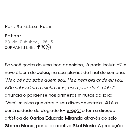
Por:
Marília Feix
ARQUIVO
Fotos:
23 de Outubro, 2015
COMPARTILHE:
ENTREVISTAS
Se você gosta de uma boa dancinha, já pode incluir
#1
, o
novo álbum do
Jaloo
, na sua playlist do final de semana.
"
Hey, cê não sabe quem sou, Hey, nem pra onde eu vou.
Não subestima a minha rima, essa parada é minha
"
ESPECIAIS
anuncia o paraense nos primeiros minutos da faixa
"Vem", música que abre o seu disco de estreia.
#1
é a
continuidade do elogiado EP
Insight
e tem a direção
artística de
Carlos Eduardo Miranda
através do selo
Stereo Mono
, parte do coletivo
Skol Music
. A produção
FAIXA A FAIXA