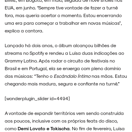
EUA, em junho. “Sempre tive vontade de fazer a turnê
fora, mas queria acertar o momento. Estou encerrando
uma era para começar a trabalhar em novas músicas",
NOIZE RECORD CLUB
explica a cantora.
Lançado há dois anos, o álbum alcançou bilhões de
streams no Spotify e rendeu a Luísa duas indicações ao
Grammy Latino. Após rodar o circuito de festivais no
SOBRE
Brasil e em Portugal, ela se enxerga com pleno domínio
das músicas: “Tenho o
Escândalo Íntimo
nas mãos. Estou
chegando mais madura, segura e confiante na turnê.”
[wonderplugin_slider id=4494]
A vontade de expandir territórios vem sendo construída
aos poucos, inclusive com os próprios feats do disco,
como
Demi Lovato e Tokischa
. No fim de fevereiro, Luísa