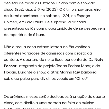
decisão de rodar os Estados Unidos com o show do
disco
Escândalo Íntimo
(2023). O último show brasileiro
da turnê aconteceu no sábado, 12/4, no Espaço
Unimed, em São Paulo. De surpresa, a cantora
ENTREVISTAS
presenteou os fãs com a oportunidade de se despedirem
do repertório do álbum.
Não à toa, a casa estava lotada de fãs vestindo
ESPECIAIS
diferentes variações de camisetas com o rosto da
cantora. A abertura da noite ficou por conta da DJ
Naty
Posner
, integrante do projeto Todas Podem Mixar, e de
Hodari.
Durante o show, a atriz
Marina Ruy Barbosa
FAIXA A FAIXA
subiu ao palco para dividir os vocais em “Chico".
Os próximos meses serão dedicados à criação do quarto
disco, com direito a uma parada na feira de música
NOVIDADES
BIME, em Bogotá, em maio, seguida de nove shows nos