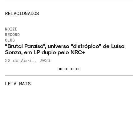
RELACIONADOS
NOIZE
RECORD
CLUB
“Brutal Paraíso”, universo “distrópico” de Luísa
Sonza, em LP duplo pelo NRC+
22 de Abril, 2026
LEIA MAIS
SHOWS E
NOTÍCIAS
FESTIVAIS
Maria Beraldo canta David Bowie na volta dos
shows gratuitos do MASP
7 de Agosto, 2026