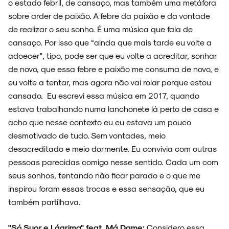
o estado febril, de cansaço, mas também uma metáfora
sobre arder de paixão. A febre da paixão e da vontade
de realizar o seu sonho. É uma música que fala de
cansaço. Por isso que “ainda que mais tarde eu volte a
adoecer", tipo, pode ser que eu volte a acreditar, sonhar
de novo, que essa febre e paixão me consuma de novo, e
eu volte a tentar, mas agora não vai rolar porque estou
cansado. Eu escrevi essa música em 2017, quando
estava trabalhando numa lanchonete lá perto de casa e
acho que nesse contexto eu eu estava um pouco
desmotivado de tudo. Sem vontades, meio
desacreditado e meio dormente. Eu convivia com outras
pessoas parecidas comigo nesse sentido. Cada um com
seus sonhos, tentando não ficar parado e o que me
inspirou foram essas trocas e essa sensação, que eu
também partilhava.
"Só Suor e Lágrima" feat. Má Dame:
Considero essa