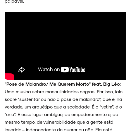
palpável.
"Pose de Malandro/ Me Querem Morto" feat. Big Léo:
Uma música sobre masculinidades negras. Por isso, falo
sobre “sustentar ou não a pose de malandro”, que é, na
verdade, um arquétipo que a sociedade. É o “vetim”, é o
“cria”. É esse lugar ambíguo, de empoderamento e, ao
mesmo tempo, de vulnerabilidade que a gente está
inserido – independente de querer ou não. Ela está