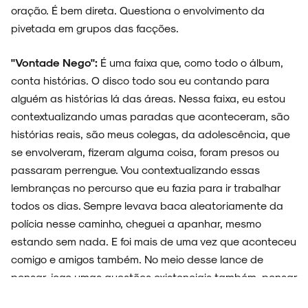
oração. É bem direta. Questiona o envolvimento da
pivetada em grupos das facções.
"Vontade Nego":
É uma faixa que, como todo o álbum,
conta histórias. O disco todo sou eu contando para
alguém as histórias lá das áreas. Nessa faixa, eu estou
contextualizando umas paradas que aconteceram, são
histórias reais, são meus colegas, da adolescência, que
se envolveram, fizeram alguma coisa, foram presos ou
passaram perrengue. Vou contextualizando essas
lembranças no percurso que eu fazia para ir trabalhar
todos os dias. Sempre levava baca aleatoriamente da
polícia nesse caminho, cheguei a apanhar, mesmo
estando sem nada. E foi mais de uma vez que aconteceu
comigo e amigos também. No meio desse lance de
pensar, jogo umas questões existenciais também, pensar
alguma possibilidade de vida, que eu pudesse ser algo