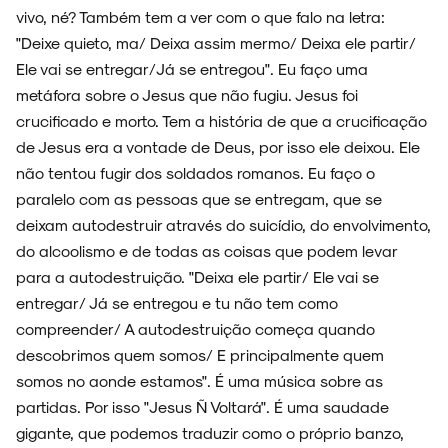
vivo, né? Também tem a ver com o que falo na letra:
ESPECIAIS
"Deixe quieto, ma/ Deixa assim mermo/ Deixa ele partir/
Ele vai se entregar/Já se entregou". Eu faço uma
metáfora sobre o Jesus que não fugiu. Jesus foi
crucificado e morto. Tem a história de que a crucificação
FAIXA A FAIXA
de Jesus era a vontade de Deus, por isso ele deixou. Ele
não tentou fugir dos soldados romanos. Eu faço o
paralelo com as pessoas que se entregam, que se
deixam autodestruir através do suicídio, do envolvimento,
do alcoolismo e de todas as coisas que podem levar
NOVIDADES
para a autodestruição. "Deixa ele partir/ Ele vai se
entregar/ Já se entregou e tu não tem como
compreender/ A autodestruição começa quando
descobrimos quem somos/ E principalmente quem
NOIZE RECORD CLUB
somos no aonde estamos". É uma música sobre as
partidas. Por isso "Jesus Ñ Voltará". É uma saudade
gigante, que podemos traduzir como o próprio banzo,