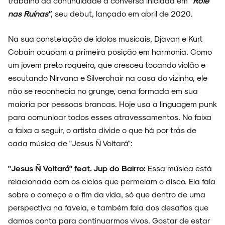
trabalho dá continuidade a conversa iniciada em
"Rolê
nas Ruínas"
, seu debut, lançado em abril de 2020.
Na sua constelação de ídolos musicais, Djavan e Kurt
Cobain ocupam a primeira posição em harmonia. Como
um jovem preto roqueiro, que cresceu tocando violão e
escutando Nirvana e Silverchair na casa do vizinho, ele
não se reconhecia no grunge, cena formada em sua
maioria por pessoas brancas. Hoje usa a linguagem punk
para comunicar todos esses atravessamentos. No faixa
ARQUIVO
a faixa a seguir, o artista divide o que há por trás de
cada música de "Jesus Ñ Voltará":
"Jesus Ñ Voltará" feat. Jup do Bairro:
Essa música está
relacionada com os ciclos que permeiam o disco. Ela fala
ENTREVISTAS
sobre o começo e o fim da vida, só que dentro de uma
perspectiva na favela, e também fala dos desafios que
damos conta para continuarmos vivos. Gostar de estar