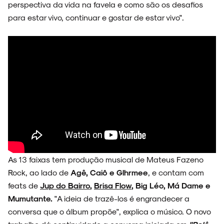
perspectiva da vida na favela e como são os desafios
para estar vivo, continuar e gostar de estar vivo".
As 13 faixas tem produção musical de Mateus Fazeno
Rock, ao lado de
Agê, Caiô e Glhrmee
, e contam com
feats de
Jup do Bairro
,
Brisa Flow
, Big Léo, Má Dame e
Mumutante.
"A ideia de trazê-los é engrandecer a
conversa que o álbum propõe", explica o músico. O novo