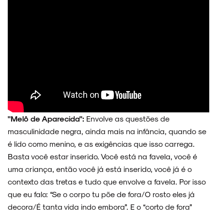
"Melô de Aparecida":
Envolve as questões de
masculinidade negra, ainda mais na infância, quando se
é lido como menino, e as exigências que isso carrega.
Basta você estar inserido. Você está na favela, você é
uma criança, então você já está inserido, você já é o
contexto das tretas e tudo que envolve a favela. Por isso
que eu falo: “Se o corpo tu põe de fora/O rosto eles já
decora/É tanta vida indo embora”. E o “corto de fora”