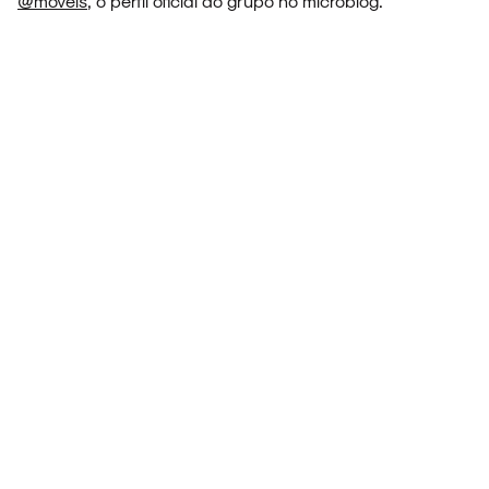
@moveis
, o perfil oficial do grupo no microblog.
SOBRE