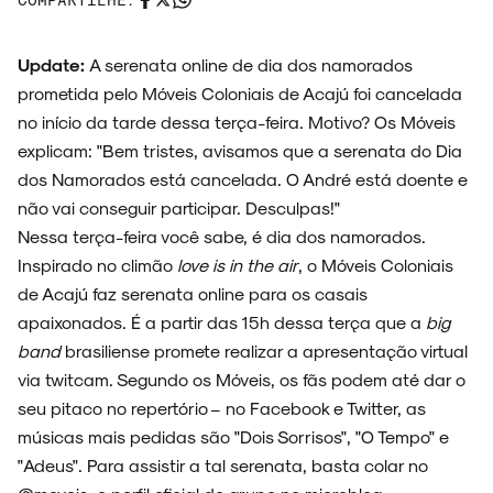
Update:
A serenata online de dia dos namorados
ESPECIAIS
prometida pelo Móveis Coloniais de Acajú foi cancelada
no início da tarde dessa terça-feira. Motivo? Os Móveis
explicam: "Bem tristes, avisamos que a serenata do Dia
dos Namorados está cancelada. O André está doente e
não vai conseguir participar. Desculpas!"
FAIXA A FAIXA
Nessa terça-feira você sabe, é dia dos namorados.
Inspirado no climão
love is in the air
, o Móveis Coloniais
de Acajú faz serenata online para os casais
apaixonados. É a partir das 15h dessa terça que a
big
NOVIDADES
band
brasiliense promete realizar a apresentação virtual
via twitcam. Segundo os Móveis, os fãs podem até dar o
seu pitaco no repertório – no Facebook e Twitter, as
músicas mais pedidas são "Dois Sorrisos", "O Tempo" e
NOIZE RECORD CLUB
"Adeus". Para assistir a tal serenata, basta colar no