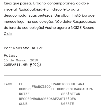
faixa que passa. Urbano, contemporâneo, ácido e
visceral,
Rasgacabeza
é um disco feito para
desacomodar suas certezas. Um álbum histórico que
merece lugar na sua coleção.
Não deixe Rasgacabeza
de fora da sua coleção! Assine agora o NOIZE Record
Club.
Por:
Revista NOIZE
Fotos:
15 de Março, 2019
COMPARTILHE:
TAGS:
EL
FRANCISCO
JULIANA
FRANCISCO
HOMBRE
EL HOMBRE
STRASSACAPA
NOIZE
SEBÁSTIAN
RECORD
NRC
RASGACABEZA
PIRÁCES-
CLUB
UGARTE