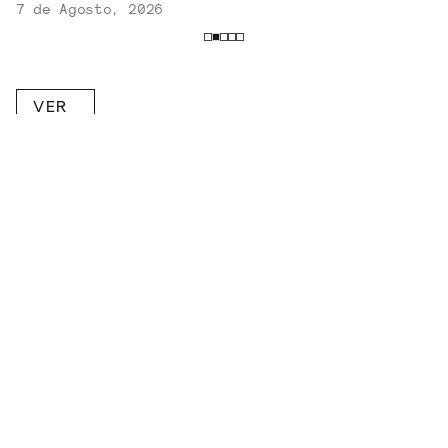
7 de Agosto, 2026
VER
MAIS
RECEBA NOVIDADES POR E-MAIL!
Inscreva-se na nossa newsletter.