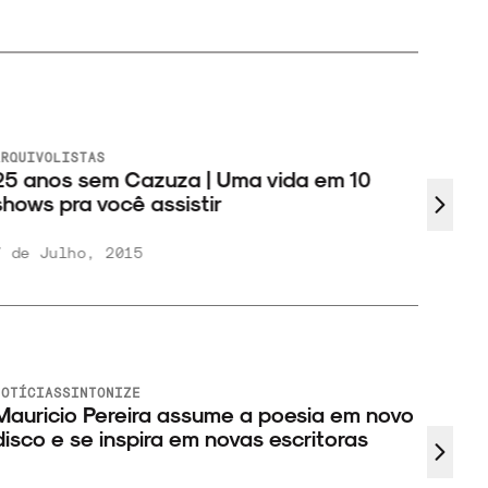
RQUIVO
LISTAS
ARQUIV
5 anos sem Cazuza | Uma vida em 10
#Noss
hows pra você assistir
 de Julho, 2015
24 de
OTÍCIAS
SINTONIZE
auricio Pereira assume a poesia em novo
isco e se inspira em novas escritoras