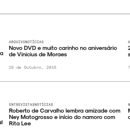
ARQUIVO
NOTÍCIAS
A
Novo DVD e muito carinho no aniversário
2
a
de Vinicius de Moraes
s
19 de Outubro, 2016
7
ENTREVISTAS
NOTÍCIAS
N
Roberto de Carvalho lembra amizade com
M
Ney Matogrosso e início do namoro com
d
l
Rita Lee