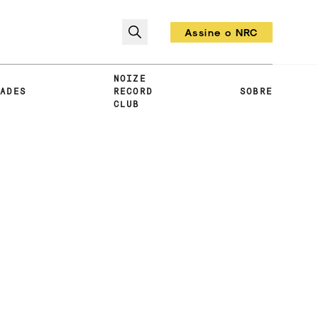
Assine o NRC
Todo mês um vinil!
NOIZE
DADES
RECORD
SOBRE
CLUB