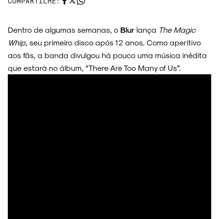
COMPARTILHE:
Dentro de algumas semanas, o
Blur
lança
The Magic
ESPECIAIS
Whip
, seu primeiro disco após 12 anos. Como aperitivo
aos fãs, a banda divulgou há pouco uma música inédita
que estará no álbum, “There Are Too Many of Us”.
FAIXA A FAIXA
NOVIDADES
NOIZE RECORD CLUB