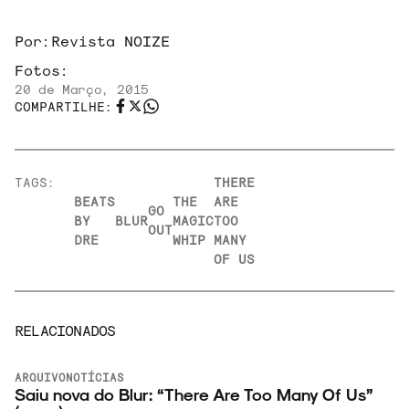
Por:
Revista NOIZE
Fotos:
20 de Março, 2015
COMPARTILHE:
TAGS:
THERE
BEATS
THE
ARE
GO
BY
BLUR
MAGIC
TOO
OUT
DRE
WHIP
MANY
OF US
RELACIONADOS
ARQUIVO
NOTÍCIAS
Saiu nova do Blur: “There Are Too Many Of Us”