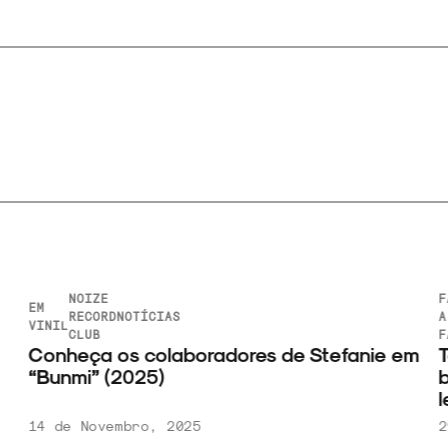
NOIZE
F
EM
RECORD
NOTÍCIAS
A
VINIL
CLUB
F
Conheça os colaboradores de Stefanie em
T
“Bunmi” (2025)
b
l
14 de Novembro, 2025
2