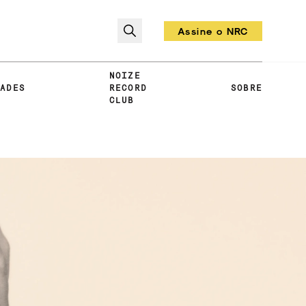
Assine o NRC
Todo mês um vinil!
NOIZE
DADES
RECORD
SOBRE
CLUB