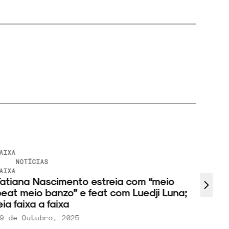
AIXA
NOTÍCI
Herm
NOTÍCIAS
AIXA
um ál
atiana Nascimento estreia com “meio
Musi
eat meio banzo” e feat com Luedji Luna;
eia faixa a faixa
9 de Outubro, 2025
23 de