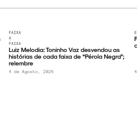
FAIXA
E
F
A
FAIXA
d
Luiz Melodia: Toninho Vaz desvendou as
histórias de cada faixa de “Pérola Negra”;
relembre
4 de Agosto, 2026
4