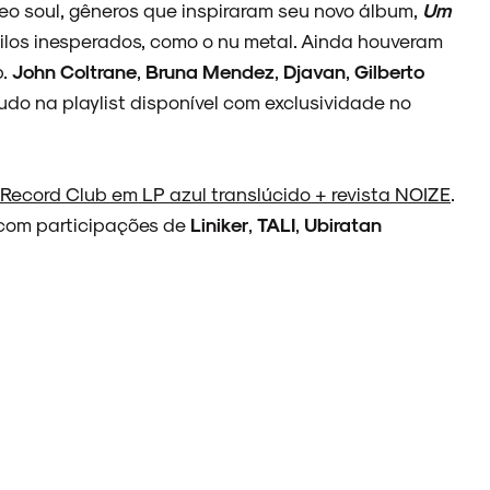
 neo soul, gêneros que inspiraram seu novo álbum,
Um
ilos inesperados, como o nu metal. Ainda houveram
p.
John Coltrane
,
Bruna Mendez
,
Djavan
,
Gilberto
tudo na playlist disponível com exclusividade no
 Record Club em LP azul translúcido + revista NOIZE
.
 com participações de
Liniker
,
TALI
,
Ubiratan