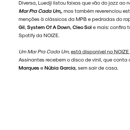
Diversa, Luedji listou faixas que vão do jazz ao
Mar Pra Cada Um,
, mas também reverenciou est
menções à clássicos da MPB e pedradas do ra
Gil
,
System Of A Down
,
Cleo Sol
e mais: confira 
ARQUIVO
Spotify da NOIZE.
Um Mar Pra Cada Um,
está disponível no NOIZE
Assinantes recebem o disco de vinil, que conta
ENTREVISTAS
Marques
e
Núbia Garcia
, sem sair de casa.
ESPECIAIS
FAIXA A FAIXA