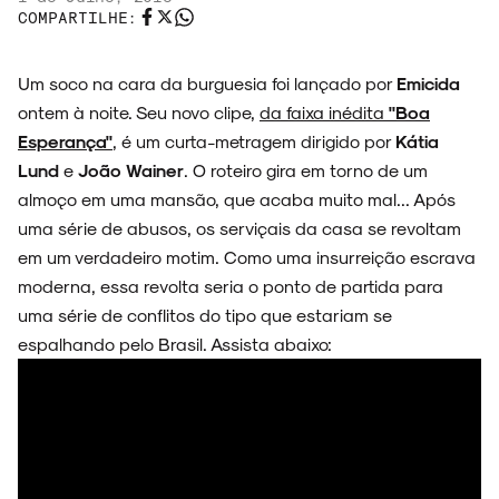
COMPARTILHE:
ESPECIAIS
Um soco na cara da burguesia foi lançado por
Emicida
ontem à noite. Seu novo clipe,
da faixa inédita
"Boa
Esperança"
, é um curta-metragem dirigido por
Kátia
FAIXA A FAIXA
Lund
e
João Wainer
. O roteiro gira em torno de um
almoço em uma mansão, que acaba muito mal... Após
uma série de abusos, os serviçais da casa se revoltam
em um verdadeiro motim. Como uma insurreição escrava
NOVIDADES
moderna, essa revolta seria o ponto de partida para
uma série de conflitos do tipo que estariam se
espalhando pelo Brasil. Assista abaixo:
NOIZE RECORD CLUB