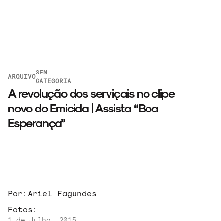
SEM
ARQUIVO
CATEGORIA
A revolução dos serviçais no clipe
novo do Emicida | Assista “Boa
Esperança”
ARQUIVO
ENTREVISTAS
Por:
Ariel Fagundes
Fotos:
1 de Julho, 2015