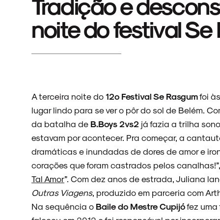
Tradição e descons
noite do festival S
A terceira noite do
12º Festival Se Rasgum
foi à
lugar lindo para se ver o pôr do sol de Belém. C
da batalha de
B.Boys 2vs2
já fazia a trilha so
estavam por acontecer. Pra começar, a cantau
dramáticas e inundadas de dores de amor e iron
corações que foram castrados pelos canalhas!”,
Tal Amor
”. Com dez anos de estrada, Juliana la
Outras Viagens
, produzido em parceria com Art
Na sequência o
Baile do Mestre Cupijó
fez uma 
faleceu em 2012 e foi responsável por incorpora