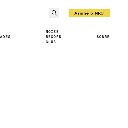
Assine o NRC
Todo mês um vinil!
NOIZE
DADES
RECORD
SOBRE
CLUB