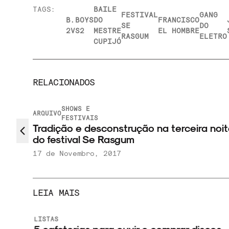
TAGS:
BAILE
FESTIVAL
GANG
B.BOYS
DO
FRANCISCO
SE
DO
2VS2
MESTRE
EL HOMBRE
RASGUM
ELETRO
CUPIJÓ
RELACIONADOS
SHOWS E
ARQUIVO
FESTIVAIS
Tradição e desconstrução na terceira noi
do festival Se Rasgum
17 de Novembro, 2017
LEIA MAIS
LISTAS