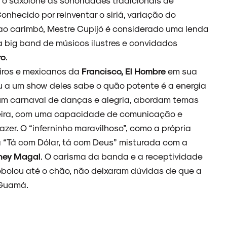
nhecido por reinventar o siriá, variação do
o carimbó, Mestre Cupijó é considerado uma lenda
 big band de músicos ilustres e convidados
ro
.
eiros e mexicanos da
Francisco, El Hombre
em sua
u a um show deles sabe o quão potente é a energia
um carnaval de danças e alegria, abordam temas
ileira, com uma capacidade de comunicação e
zer. O “inferninho maravilhoso”, como a própria
a “Tá com Dólar, tá com Deus” misturada com a
ney Magal
. O carisma da banda e a receptividade
bolou até o chão, não deixaram dúvidas de que a
o Guamá.