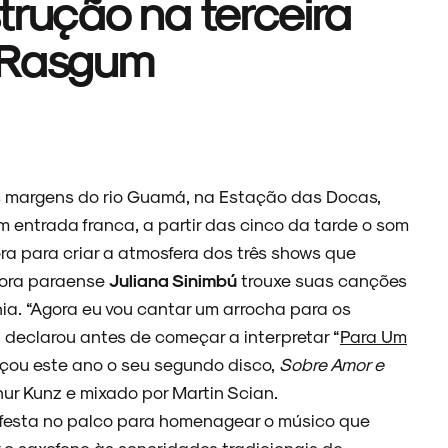
trução na terceira
e Rasgum
s margens do rio Guamá, na Estação das Docas,
om entrada franca, a partir das cinco da tarde o som
nora para criar a atmosfera dos três shows que
tora paraense
Juliana Sinimbú
trouxe suas canções
ia. “Agora eu vou cantar um arrocha para os
 declarou antes de começar a interpretar “
Para Um
nçou este ano o seu segundo disco,
Sobre Amor e
hur Kunz e mixado por Martin Scian.
festa no palco para homenagear o músico que
r o saxofone às sonoridades tradicionais de