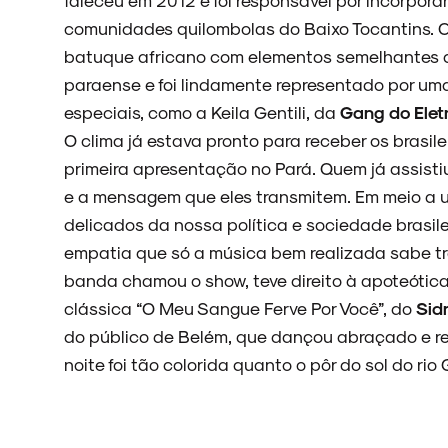
comunidades quilombolas do Baixo Tocantins. Co
ARQUIVO
batuque africano com elementos semelhantes a
paraense e foi lindamente representado por uma
especiais, como a Keila Gentili, da
Gang do Elet
ENTREVISTAS
O clima já estava pronto para receber os brasil
primeira apresentação no Pará. Quem já assisti
e a mensagem que eles transmitem. Em meio a 
delicados da nossa política e sociedade bras
ESPECIAIS
empatia que só a música bem realizada sabe tra
banda chamou o show, teve direito à apoteótic
clássica “O Meu Sangue Ferve Por Você”, do
Sid
do público de Belém, que dançou abraçado e re
FAIXA A FAIXA
noite foi tão colorida quanto o pôr do sol do ri