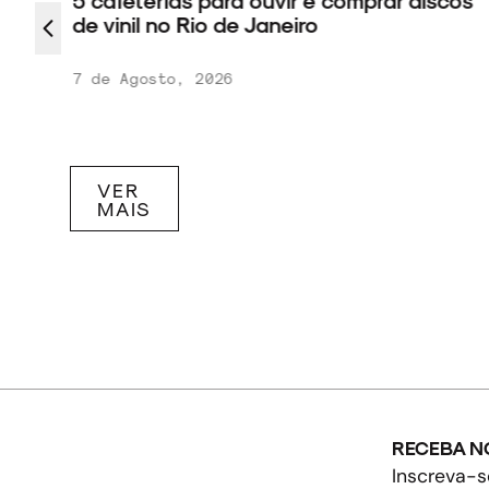
 nos
5 cafeterias para ouvir e comprar discos
da
de vinil no Rio de Janeiro
7 de Agosto, 2026
VER
MAIS
RECEBA N
Inscreva-s