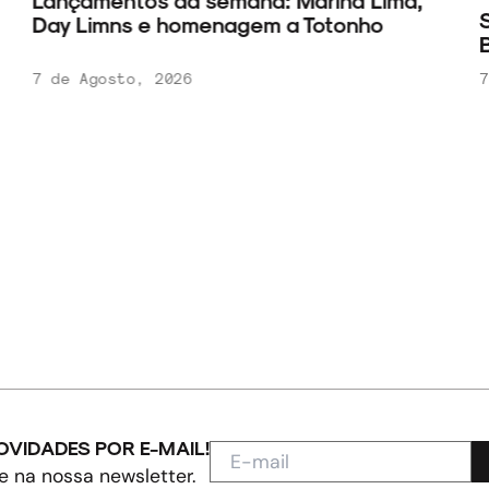
Lançamentos da semana: Marina Lima,
S
Day Limns e homenagem a Totonho
B
7 de Agosto, 2026
7
OVIDADES POR E-MAIL!
e na nossa newsletter.