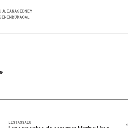
JULIANA
SIDNEY
SINIMBÚ
MAGAL
te
LISTAS
SAIU
N