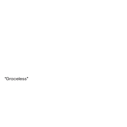
NOVIDADES
NOIZE RECORD CLUB
“Graceless”
SOBRE