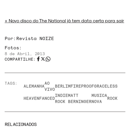
+ Novo disco do The National já tem data certa para sair
Por:
Revista NOIZE
Fotos:
8 de Abril, 2013
COMPARTILHE:
TAGS:
AO
ALEMANHA
BERLIM
FIREPROOF
GRACELESS
VIVO
INDIE
MATT
MUSICA
HEAVENFANCED
ROCK
ROCK
BERNINGER
NOVA
RELACIONADOS