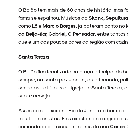
O Bolão tem mais de 60 anos de história, mas f
ARQUIVO
fama se espalhou. Músicos do
Skank, Sepultura
como
Lô
e
Márcio Borges
, já bateram ponto no 
da Beija-flor, Gabriel, O Pensador
, entre tantos 
que é um dos poucos bares da região com cozi
ENTREVISTAS
Santa Tereza
O Bolão fica localizado na praça principal do b
ESPECIAIS
sempre, na santa paz – crianças brincando, poli
senhoras católicas da igreja de Santa Tereza, e
suor e cerveja.
FAIXA A FAIXA
Assim como o xará no Rio de Janeiro, o bairro d
reduto de artistas. Eles circulam pela região d
comandado por ninguém menos do que
Carlos