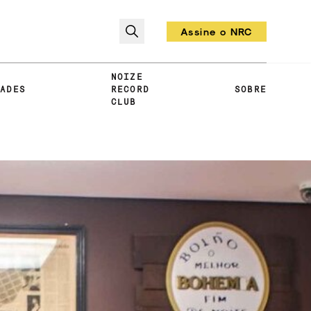
Assine o NRC
Todo mês um vinil!
NOIZE
DADES
RECORD
SOBRE
CLUB