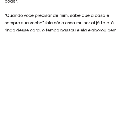
poder.
“Quando você precisar de mim, sabe que a casa é
sempre sua venha” fala sério essa mulher aí já tá até
rindo desse cara, o tempo passou e ela elaborou bem
que ele não vale nada, está vacinada e nem pensa em
recair… Quis trazer um pouco dessa descontração e
energia pra cima com um novo arranjo.
Por:
Revista NOIZE
Fotos:
Divulgação
24 de Setembro, 2025
COMPARTILHE:
TAGS:
FAIXA
ALULU
AVA
CHICO
ENTREVISTA
A