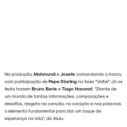
ESPECIAIS
FAIXA A FAIXA
Na produção,
Mahmundi
e
Josefe
comandando o barco,
com participação de
Pepe Starling
na faixa “Voltei”. Já os
feats trazem
Bruno Berle
e
Tiago Nacarat
. “Diante de
NOVIDADES
um mundo de tantas informações, comparações e
desafios, resgato na canção, no coração e nas palavras
o elemento fundamental para dar um toque de
esperança na vida”, diz Alulu.
NOIZE RECORD CLUB