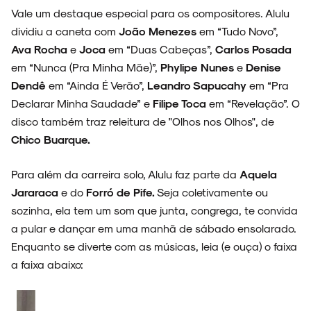
Vale um destaque especial para os compositores. Alulu
dividiu a caneta com
João Menezes
em “Tudo Novo”,
Ava Rocha
e
Joca
em “Duas Cabeças”,
Carlos Posada
em “Nunca (Pra Minha Mãe)”,
Phylipe Nunes
e
Denise
SOBRE
Dendê
em “Ainda É Verão”,
Leandro Sapucahy
em “Pra
Declarar Minha Saudade” e
Filipe Toca
em “Revelação”. O
disco também traz releitura de "Olhos nos Olhos", de
Chico Buarque.
Para além da carreira solo, Alulu faz parte da
Aquela
Jararaca
e do
Forró de Pife.
Seja coletivamente ou
sozinha, ela tem um som que junta, congrega, te convida
a pular e dançar em uma manhã de sábado ensolarado.
Enquanto se diverte com as músicas, leia (e ouça) o faixa
a faixa abaixo: