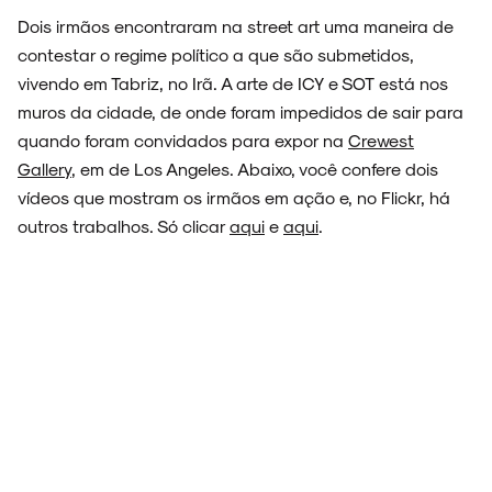
Dois irmãos encontraram na street art uma maneira de
contestar o regime político a que são submetidos,
ESPECIAIS
vivendo em Tabriz, no Irã. A arte de ICY e SOT está nos
muros da cidade, de onde foram impedidos de sair para
quando foram convidados para expor na
Crewest
Gallery
, em de Los Angeles. Abaixo, você confere dois
vídeos que mostram os irmãos em ação e, no Flickr, há
FAIXA A FAIXA
outros trabalhos. Só clicar
aqui
e
aqui
.
NOVIDADES
NOIZE RECORD CLUB