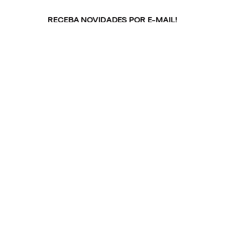
RECEBA NOVIDADES POR E-MAIL!
Inscreva-se na nossa newsletter.
ARQUIVO
ENTREVISTAS
ESPECIAIS
FAIXA
A
FAIXA
NOVIDADES
NOIZE