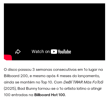
O disco passou 3 semanas consecutivas em 1º lugar na
Billboard 200, e mesmo após 4 meses do lançamento,
ainda se mantém no Top 10. Com
DeBÍ TiRAR Más FoToS
(2025), Bad Bunny tornou-se o 1º artista latino a atingir
100 entradas na
Billboard Hot 100
.