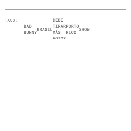
TAGS:
DEBÍ
BAD
TIRAR
PORTO
BRASIL
SHOW
BUNNY
MÁS
RICO
FOTOS
RELACIONADOS
EM
NOTÍCIAS
VINIL
s”: mergulhe no
De Lorde a Bad Bunny: seis lan
internacionais imperdíveis em vin
25 de Julho, 2025
LEIA MAIS