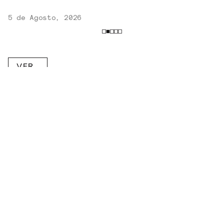
5 de Agosto, 2026
VER
MAIS
RECEBA NOVIDADES POR E-MAIL!
Inscreva-se na nossa newsletter.