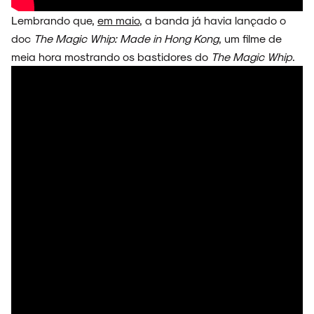
Lembrando que,
em maio
, a banda já havia lançado o
doc
The Magic Whip: Made in Hong Kong
, um filme de
meia hora mostrando os bastidores do
The Magic Whip
.