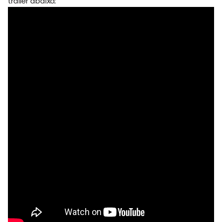
trailer abaixo:
FAIXA A FAIXA
NOVIDADES
NOIZE RECORD CLUB
SOBRE