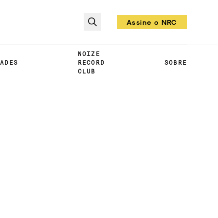
Assine o NRC
Todo mês um vinil!
NOIZE
DADES
RECORD
SOBRE
CLUB