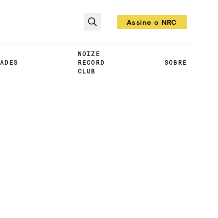
Assine o NRC
Todo mês um vinil!
NOIZE
DADES
RECORD
SOBRE
CLUB