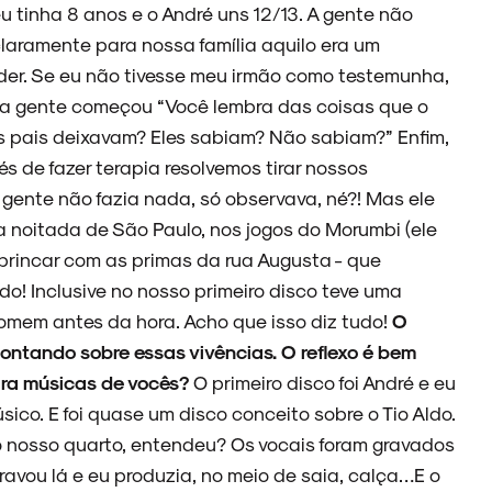
u tinha 8 anos e o André uns 12/13. A gente não
 claramente para nossa família aquilo era um
er. Se eu não tivesse meu irmão como testemunha,
 a gente começou “Você lembra das coisas que o
s pais deixavam? Eles sabiam? Não sabiam?” Enfim,
s de fazer terapia resolvemos tirar nossos
 gente não fazia nada, só observava, né?! Mas ele
a noitada de São Paulo, nos jogos do Morumbi (ele
brincar com as primas da rua Augusta - que
! Inclusive no nosso primeiro disco teve uma
homem antes da hora. Acho que isso diz tudo!
O
ontando sobre essas vivências. O reflexo é bem
para músicas de vocês?
O primeiro disco foi André e eu
co. E foi quase um disco conceito sobre o Tio Aldo.
o nosso quarto, entendeu? Os vocais foram gravados
avou lá e eu produzia, no meio de saia, calça…E o