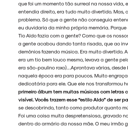
que foi um momento tão surreal na nossa vida, e
entendia direito, era tudo muito divertido. Mas,
ARQUIVO
problema. Só que a gente não conseguia entend
eu duvidaria da minha própria memória. Porque
Tio Aldo fazia com a gente? Como que os nosso
a gente acabou dando tanta risada, que ao invé
ENTREVISTAS
demônios fazendo música. Era muito divertido. A
era um tio bem louco mesmo, levava a gente pel
era são-paulino roxo)…Aprontava várias, desde 
naquela época era para poucos. Muito engraçado
ESPECIAIS
dedicatória para ele. Que ele nos transformou 
primeiro álbum tem muitas músicas com letras c
visível. Vocês trazem esse “estilo Aldo” de ser 
se descobrindo, tanto como produtor quanto músi
FAIXA A FAIXA
Foi uma coisa muita despretensiosa, gravado n
dentro do armário da nossa mãe. O meu irmão gr