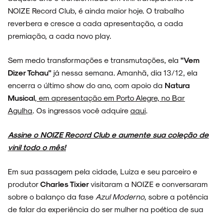
NOIZE Record Club, é ainda maior hoje. O trabalho
reverbera e cresce a cada apresentação, a cada
premiação, a cada novo play.
Sem medo transformações e transmutações, ela
"Vem
Dizer Tchau"
já nessa semana. Amanhã, dia 13/12, ela
encerra o último show do ano, com apoio da
Natura
Musical
,
em apresentação em Porto Alegre, no Bar
Agulha
. Os ingressos você adquire
aqui
.
Assine o NOIZE Record Club e aumente sua coleção de
vinil todo o mês!
Em sua passagem pela cidade, Luiza e seu parceiro e
produtor
Charles Tixier
visitaram a NOIZE e conversaram
sobre o balanço da fase
Azul Moderno
, sobre a potência
de falar da experiência do ser mulher na poética de sua