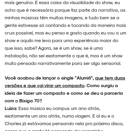
mais genuína. E essa coisa da visualidade do show, eu
acho que é necessária porque faz parte da narrativa, as
minhas músicas têm muitas imagens, e tudo bem se a
gente estivesse só cantando e tocando da maneira mais
crua possível, mas eu penso e gosto quando eu vou a um
show e aquilo me leva para uma experiência maior do
que isso, sabe? Agora, se é um show, se é uma
instalação, não sei exatamente o que é, mas é um show
muito pensado narrativamente para ser algo sensorial.
Você acabou de lançar o single "Alumiô",
que tem duas
versões e que vai virar um compacto
. Como surgiu a
ideia de fazer um compacto e como se deu a parceria
com o Bixiga 70?
Luiza:
Essa música eu compus um ano atrás,
exatamente um ano atrás, numa viagem. E aí eu e o
Charles já estávamos pensando nela pro próximo disco,
agora que a gente tá pensando devagarzinho,