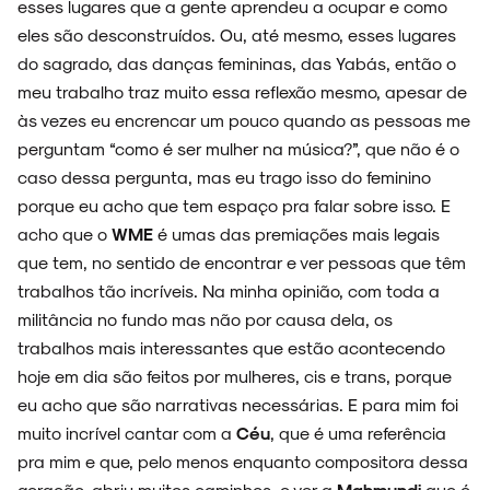
esses lugares que a gente aprendeu a ocupar e como
eles são desconstruídos. Ou, até mesmo, esses lugares
do sagrado, das danças femininas, das Yabás, então o
meu trabalho traz muito essa reflexão mesmo, apesar de
às vezes eu encrencar um pouco quando as pessoas me
perguntam “como é ser mulher na música?”, que não é o
caso dessa pergunta, mas eu trago isso do feminino
porque eu acho que tem espaço pra falar sobre isso. E
acho que o
WME
é umas das premiações mais legais
que tem, no sentido de encontrar e ver pessoas que têm
trabalhos tão incríveis. Na minha opinião, com toda a
militância no fundo mas não por causa dela, os
trabalhos mais interessantes que estão acontecendo
hoje em dia são feitos por mulheres, cis e trans, porque
eu acho que são narrativas necessárias. E para mim foi
muito incrível cantar com a
Céu
, que é uma referência
pra mim e que, pelo menos enquanto compositora dessa
geração, abriu muitos caminhos, e ver a
Mahmundi
que é