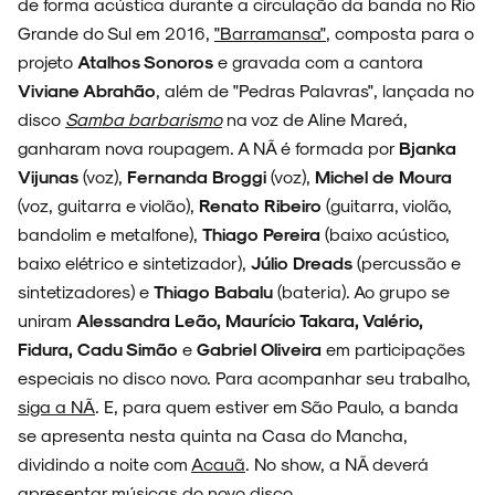
de forma acústica durante a circulação da banda no Rio
Grande do Sul em 2016,
"Barramansa"
, composta para o
projeto
Atalhos Sonoros
e gravada com a cantora
Viviane Abrahão
, além de "Pedras Palavras", lançada no
disco
Samba barbarismo
na voz de Aline Mareá,
ganharam nova roupagem. A NÃ é formada por
Bjanka
Vijunas
(voz),
Fernanda Broggi
(voz),
Michel de Moura
(voz, guitarra e violão),
Renato Ribeiro
(guitarra, violão,
bandolim e metalfone),
Thiago Pereira
(baixo acústico,
baixo elétrico e sintetizador),
Júlio Dreads
(percussão e
sintetizadores) e
Thiago Babalu
(bateria). Ao grupo se
uniram
Alessandra Leão, Maurício Takara, Valério,
Fidura, Cadu Simão
e
Gabriel Oliveira
em participações
especiais no disco novo. Para acompanhar seu trabalho,
siga a NÃ
. E, para quem estiver em São Paulo, a banda
se apresenta nesta quinta na Casa do Mancha,
dividindo a noite com
Acauã
. No show, a NÃ deverá
apresentar músicas do novo disco.