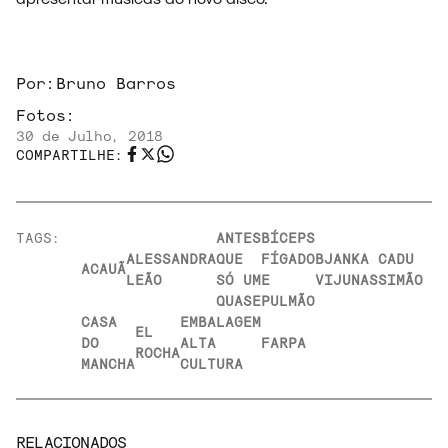
Por:
Bruno Barros
Fotos:
30 de Julho, 2018
COMPARTILHE:
TAGS:
ANTES
BÍCEPS
ALESSANDRA
QUE
FÍGADO
BJANKA
CADU
ACAUÃ
LEÃO
SÓ UM
E
VIJUNAS
SIMÃO
QUASE
PULMÃO
CASA
EMBALAGEM
EL
DO
ALTA
FARPA
ROCHA
MANCHA
CULTURA
RELACIONADOS