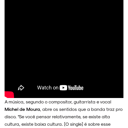
ESPECIAIS
FAIXA A FAIXA
NOVIDADES
A música, segundo o compositor, guitarrista e vocal
Michel de Moura
, abre os sentidos que a banda traz pro
disco. “Se você pensar relativamente, se existe alta
NOIZE RECORD CLUB
cultura, existe baixa cultura. [O single] é sobre esse