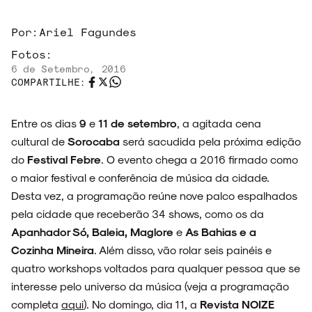
ARQUIVO
Por:
Ariel Fagundes
Fotos:
6 de Setembro, 2016
COMPARTILHE:
ENTREVISTAS
Entre os dias
9
e
11 de setembro
, a agitada cena
cultural de
Sorocaba
será sacudida pela próxima edição
do
Festival Febre
. O evento chega a 2016 firmado como
ESPECIAIS
o maior festival e conferência de música da cidade.
Desta vez, a programação reúne nove palco espalhados
pela cidade que receberão 34 shows, como os da
Apanhador Só, Baleia, Maglore
e
As Bahias e a
Cozinha Mineira
. Além disso, vão rolar seis painéis e
FAIXA A FAIXA
quatro workshops voltados para qualquer pessoa que se
interesse pelo universo da música (veja a programação
completa
aqui
). No domingo, dia 11, a
Revista NOIZE