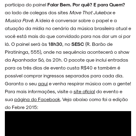
participa do painel
Falar Bem. Por quê? E para Quem?
NOVIDADES
ao lado de colegas dos sites
Move That Jukebox
e
Musica Pavê
. A ideia é conversar sobre o papel e a
atuação da mídia no cenário da música brasileira atual e
você está mais do que convidado para nos dar um oi por
NOIZE RECORD CLUB
lá. O painel será às
18h30
, no
SESC
(R. Barão de
Piratininga, 555), onde na sequência acontecerá o show
da Apanhador Só, às 20h. O pacote que inclui entradas
para os três dias de evento custa R$40 e também é
SOBRE
possível comprar ingressos separados para cada dia.
Garanta o seu
aqui
e venha respirar música com a gente!
Para mais informações, visite o
site oficial
do evento e
sua
página do Facebook
. Veja abaixo como foi a edição
do Febre 2015: