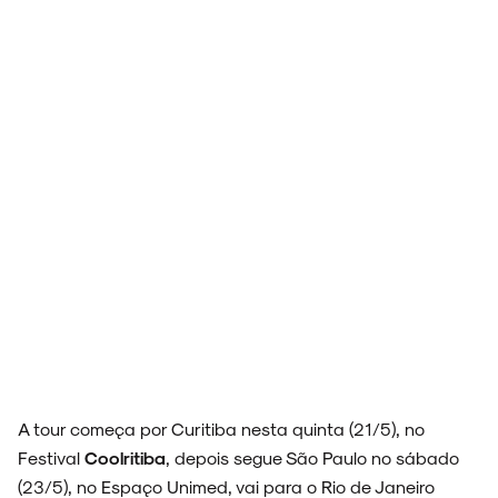
ARQUIVO
ENTREVISTAS
ESPECIAIS
A tour começa por Curitiba nesta quinta (21/5), no
FAIXA A FAIXA
Festival
Coolritiba
, depois segue São Paulo no sábado
(23/5), no Espaço Unimed, vai para o Rio de Janeiro