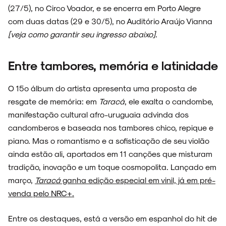
(27/5), no Circo Voador, e se encerra em Porto Alegre
com duas datas (29 e 30/5), no Auditório Araújo Vianna
[veja como garantir seu ingresso abaixo]
.
NOVIDADES
Entre tambores, memória e latinidade
O 15º álbum do artista apresenta uma proposta de
NOIZE RECORD CLUB
resgate de memória: em
Taracá
, ele exalta o candombe,
manifestação cultural afro-uruguaia advinda dos
candomberos e baseada nos tambores chico, repique e
piano. Mas o romantismo e a sofisticação de seu violão
SOBRE
ainda estão ali, aportados em 11 canções que misturam
tradição, inovação e um toque cosmopolita. Lançado em
março,
Taracá
ganha edição especial em vinil, já em pré-
venda pelo NRC+.
Entre os destaques, está a versão em espanhol do hit de