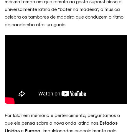
mesmo tempo em que remete ao gesto supersticioso e
universalmente latino de “bater na madeira”, a música
celebra os tambores de madeira que conduzem o ritmo
do candombe afro-uruguaio.
Por falar em memória e pertencimento, perguntamos o
que ele pensa sobre a nova onda latina nos
Estados
Unidos
e
Europa
, impulsionados especialmente pelo