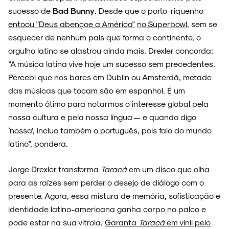
sucesso de
Bad Bunny
. Desde que o porto-riquenho
entoou "Deus abençoe a América"
no Superbowl
, sem se
esquecer de nenhum país que forma o continente, o
orgulho latino se alastrou ainda mais. Drexler concorda:
“A música latina vive hoje um sucesso sem precedentes.
Percebi que nos bares em Dublin ou Amsterdã, metade
das músicas que tocam são em espanhol. É um
momento ótimo para notarmos o interesse global pela
nossa cultura e pela nossa língua — e quando digo
‘nossa’, incluo também o português, pois falo do mundo
latino”, pondera.
Jorge Drexler transforma
Taracá
em um disco que olha
para as raízes sem perder o desejo de diálogo com o
presente. Agora, essa mistura de memória, sofisticação e
identidade latino-americana ganha corpo no palco e
pode estar na sua vitrola.
Garanta
Taracá
em vinil pelo