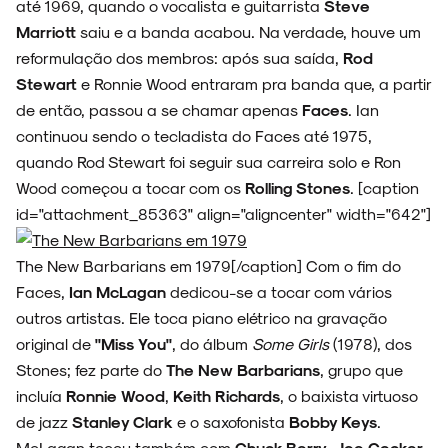
até 1969, quando o vocalista e guitarrista
Steve
Marriott
saiu e a banda acabou. Na verdade, houve um
ENTREVISTAS
reformulação dos membros: após sua saída,
Rod
Stewart
e Ronnie Wood entraram pra banda que, a partir
de então, passou a se chamar apenas
Faces
. Ian
continuou sendo o tecladista do Faces até 1975,
ESPECIAIS
quando Rod Stewart foi seguir sua carreira solo e Ron
Wood começou a tocar com os
Rolling Stones
. [caption
id="attachment_85363" align="aligncenter" width="642"]
The New Barbarians em 1979[/caption] Com o fim do
FAIXA A FAIXA
Faces,
Ian McLagan
dedicou-se a tocar com vários
outros artistas. Ele toca piano elétrico na gravação
original de
"Miss You"
, do álbum
Some Girls
(1978), dos
Stones; fez parte do
The New Barbarians
, grupo que
NOVIDADES
incluía
Ronnie Wood
,
Keith Richards
, o baixista virtuoso
de jazz
Stanley Clark
e o saxofonista
Bobby Keys
.
McLagan tocou também com
Chuck Berry
,
Joe Cocker
,