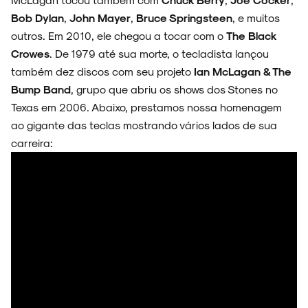
Bob Dylan
,
John Mayer
,
Bruce Springsteen
, e muitos
NOIZE RECORD CLUB
outros. Em 2010, ele chegou a tocar com o
The Black
Crowes
. De 1979 até sua morte, o tecladista lançou
também dez discos com seu projeto
Ian McLagan & The
Bump Band
, grupo que abriu os shows dos Stones no
SOBRE
Texas em 2006. Abaixo, prestamos nossa homenagem
ao gigante das teclas mostrando vários lados de sua
carreira: